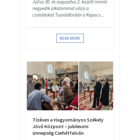
Július 30. és augusztus 2. között immár
negyedik alkalommal várja a
családokat Tusnádfürdőn a Kapocs...
READ MORE
Tízéves a Hagyományos Székely
Jövő Központ – jubileumi
ünnepség Csehétfalván