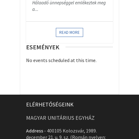
Hálaadó ünnepséggel emlékeztek meg
a...
READ MORE
ESEMÉNYEK
No events scheduled at this time.
ELÉRHETŐSÉGEINK
MAGYAR UNITÁRIUS EGYHÁZ
Address
-
400105 Kolozsvár, 1989.
december 21. u. 9. sz. (Román nyelven: