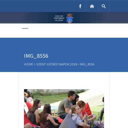
Unitárius Egyház
Weboldala
IMG_8556
HOME
>
SZENT GYÖRGY NAPOK 2018
>
IMG_8556