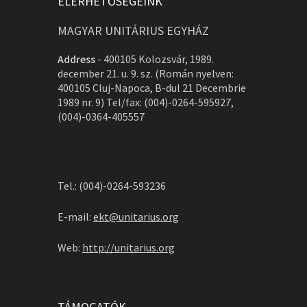
ELÉRHETŐSÉGEINK
MAGYAR UNITÁRIUS EGYHÁZ
Address
-
400105 Kolozsvár, 1989.
december 21. u. 9. sz. (Román nyelven:
400105 Cluj-Napoca, B-dul 21 Decembrie
1989 nr. 9) Tel/fax: (004)-0264-595927,
(004)-0364-405557
Tel.: (004)-0264-593236
E-mail:
ekt@unitarius.org
Web:
http://unitarius.org
TÁMOGATÓK