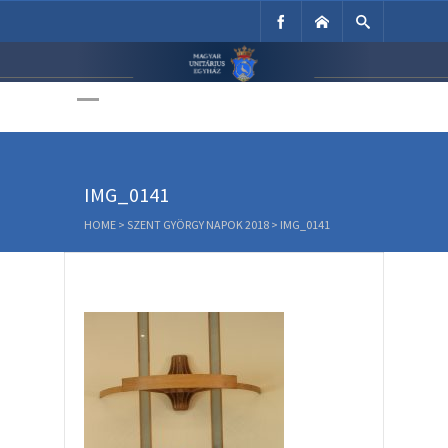
Unitárius Egyház
Weboldala
IMG_0141
HOME
>
SZENT GYÖRGY NAPOK 2018
>
IMG_0141