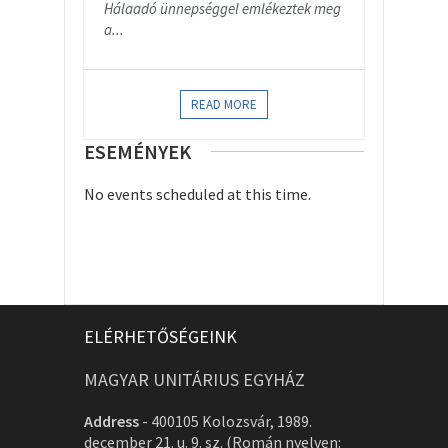
Hálaadó ünnepséggel emlékeztek meg
a...
READ MORE
ESEMÉNYEK
No events scheduled at this time.
ELÉRHETŐSÉGEINK
MAGYAR UNITÁRIUS EGYHÁZ
Address
-
400105 Kolozsvár, 1989.
december 21. u. 9. sz. (Román nyelven: