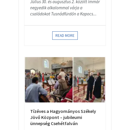
Július 30. és augusztus 2. között immár
negyedik alkalommal várja a
családokat Tusnádfürdőn a Kapocs...
READ MORE
Tízéves a Hagyományos Székely
Jövő Központ – jubileumi
ünnepség Csehétfalván