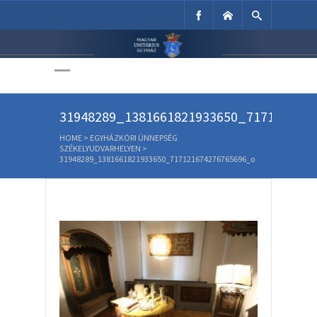
Unitárius Egyház
Weboldala
31948289_1381661821933650_717121674
HOME
>
EGYHÁZKÖRI ÜNNEPSÉG
SZÉKELYUDVARHELYEN
>
31948289_1381661821933650_717121674276765696_o