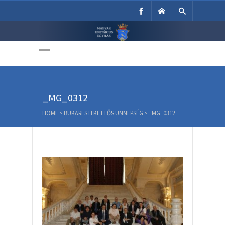
Unitárius Egyház
Weboldala
_MG_0312
HOME
>
BUKARESTI KETTŐS ÜNNEPSÉG
>
_MG_0312