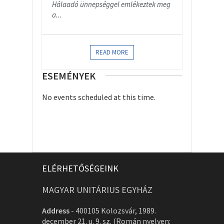
Hálaadó ünnepséggel emlékeztek meg
a...
READ MORE
ESEMÉNYEK
No events scheduled at this time.
ELÉRHETŐSÉGEINK
MAGYAR UNITÁRIUS EGYHÁZ
Address
-
400105 Kolozsvár, 1989.
december 21. u. 9. sz. (Román nyelven: