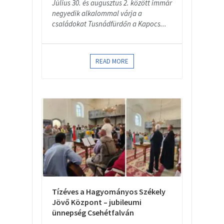
Július 30. és augusztus 2. között immár
negyedik alkalommal várja a
családokat Tusnádfürdőn a Kapocs...
READ MORE
Tízéves a Hagyományos Székely
Jövő Központ – jubileumi
ünnepség Csehétfalván