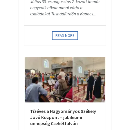
Július 30. és augusztus 2. között immár
negyedik alkalommal várja a
családokat Tusnádfürdőn a Kapocs...
READ MORE
Tízéves a Hagyományos Székely
Jövő Központ – jubileumi
ünnepség Csehétfalván