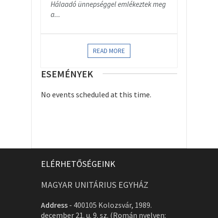
Hálaadó ünnepséggel emlékeztek meg
a...
READ MORE
ESEMÉNYEK
No events scheduled at this time.
ELÉRHETŐSÉGEINK
MAGYAR UNITÁRIUS EGYHÁZ
Address
-
400105 Kolozsvár, 1989.
december 21. u. 9. sz. (Román nyelven: