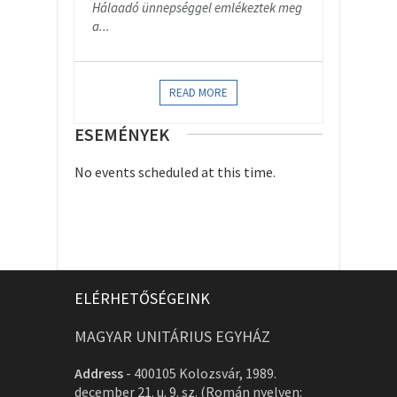
Hálaadó ünnepséggel emlékeztek meg
a...
READ MORE
ESEMÉNYEK
No events scheduled at this time.
ELÉRHETŐSÉGEINK
MAGYAR UNITÁRIUS EGYHÁZ
Address
-
400105 Kolozsvár, 1989.
december 21. u. 9. sz. (Román nyelven: