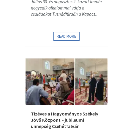
Július 30. és augusztus 2. között immár
negyedik alkalommal várja a
családokat Tusnádfürdőn a Kapocs...
READ MORE
Tízéves a Hagyományos Székely
Jövő Központ – jubileumi
ünnepség Csehétfalván