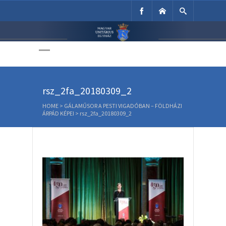
Unitárius Egyház
Weboldala
rsz_2fa_20180309_2
HOME
>
GÁLAMŰSOR A PESTI VIGADÓBAN – FÖLDHÁZI
ÁRPÁD KÉPEI
>
rsz_2fa_20180309_2