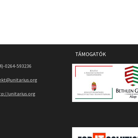
TÁMOGATÓK
04)-0264-593236
ekt@unitarius.org
tp://unitarius.org