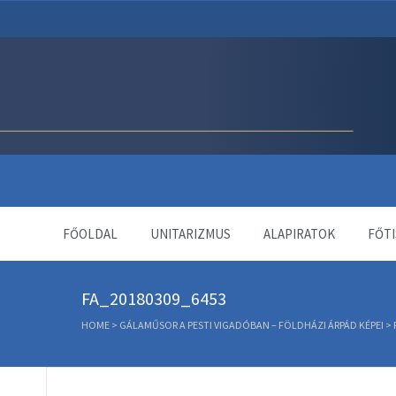
Unitárius Egyház Webol
FŐOLDAL
UNITARIZMUS
ALAPIRATOK
FŐTI
FA_20180309_6453
HOME
>
GÁLAMŰSOR A PESTI VIGADÓBAN – FÖLDHÁZI ÁRPÁD KÉPEI
>