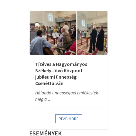
Tízéves a Hagyományos
Székely Jövő Központ –
jubileumi ünnepség
Csehétfalván
Hálaadó ünnepséggel emlékeztek
meg a...
READ MORE
ESEMÉNYEK