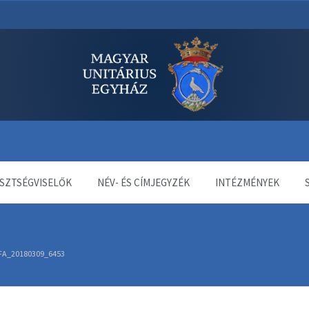
dala
SZTSÉGVISELŐK
NÉV- ÉS CÍMJEGYZÉK
INTÉZMÉNYEK
FA_20180309_6453