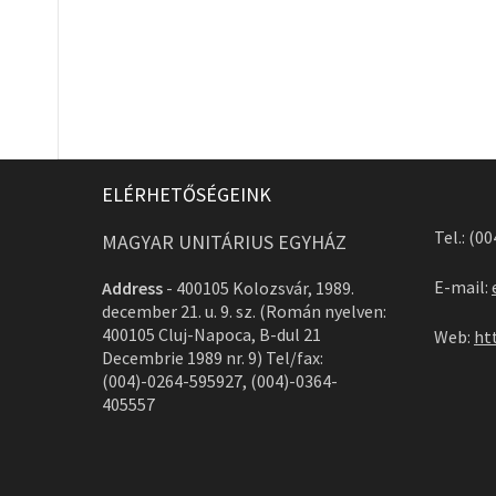
ELÉRHETŐSÉGEINK
Tel.: (0
MAGYAR UNITÁRIUS EGYHÁZ
E-mail:
Address
-
400105 Kolozsvár, 1989.
december 21. u. 9. sz. (Román nyelven:
400105 Cluj-Napoca, B-dul 21
Web:
ht
Decembrie 1989 nr. 9) Tel/fax:
(004)-0264-595927, (004)-0364-
405557