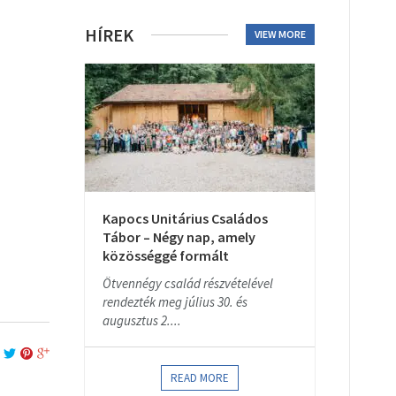
HÍREK
VIEW MORE
Kapocs Unitárius Családos
Tábor – Négy nap, amely
közösséggé formált
Ötvennégy család részvételével
rendezték meg július 30. és
augusztus 2....
READ MORE