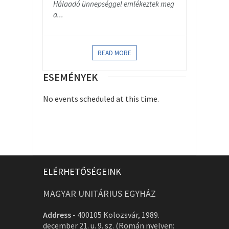
Hálaadó ünnepséggel emlékeztek meg
a...
READ MORE
ESEMÉNYEK
No events scheduled at this time.
ELÉRHETŐSÉGEINK
MAGYAR UNITÁRIUS EGYHÁZ
Address
-
400105 Kolozsvár, 1989.
december 21. u. 9. sz. (Román nyelven: