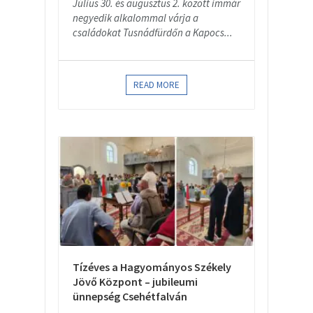
Július 30. és augusztus 2. között immár
negyedik alkalommal várja a
családokat Tusnádfürdőn a Kapocs...
READ MORE
Tízéves a Hagyományos Székely
Jövő Központ – jubileumi
ünnepség Csehétfalván