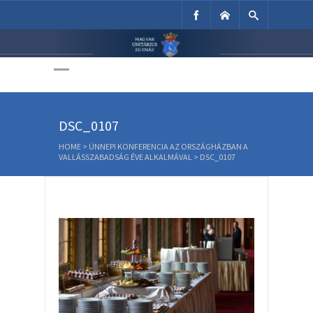
Unitárius Egyház
Weboldala
DSC_0107
HOME
>
ÜNNEPI KONFERENCIA AZ ORSZÁGHÁZBAN A
VALLÁSSZABADSÁG ÉVE ALKALMÁVAL
>
DSC_0107