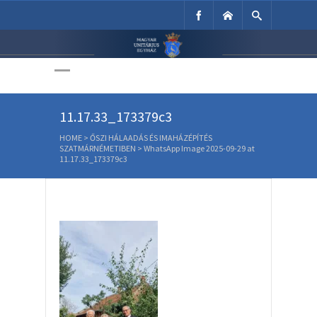
Unitárius Egyház
Weboldala
WhatsApp Image 2025-09-29 at
11.17.33_173379c3
HOME
>
ŐSZI HÁLAADÁS ÉS IMAHÁZÉPÍTÉS
SZATMÁRNÉMETIBEN
>
WhatsApp Image 2025-09-29 at
11.17.33_173379c3