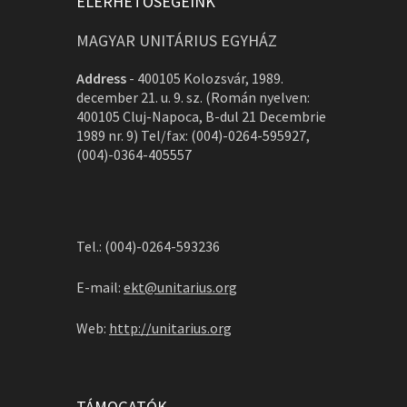
ELÉRHETŐSÉGEINK
MAGYAR UNITÁRIUS EGYHÁZ
Address
-
400105 Kolozsvár, 1989.
december 21. u. 9. sz. (Román nyelven:
400105 Cluj-Napoca, B-dul 21 Decembrie
1989 nr. 9) Tel/fax: (004)-0264-595927,
(004)-0364-405557
Tel.: (004)-0264-593236
E-mail:
ekt@unitarius.org
Web:
http://unitarius.org
TÁMOGATÓK