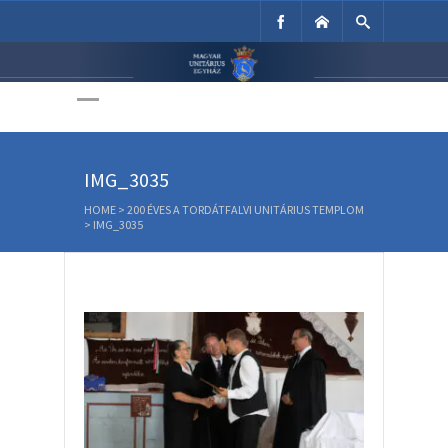
Unitárius Egyház
Weboldala
IMG_3035
HOME
>
200 ÉVES A TORDÁTFALVI UNITÁRIUS TEMPLOM
>
IMG_3035