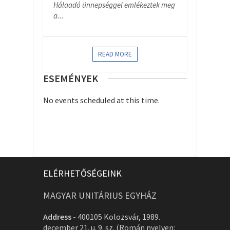
Hálaadó ünnepséggel emlékeztek meg
a...
READ MORE
ESEMÉNYEK
No events scheduled at this time.
ELÉRHETŐSÉGEINK
MAGYAR UNITÁRIUS EGYHÁZ
Address
-
400105 Kolozsvár, 1989.
december 21. u. 9. sz. (Román nyelven: