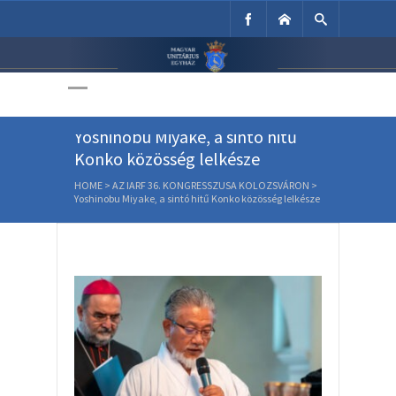
Unitárius Egyház
Weboldala
Yoshinobu Miyake, a sintó hitű
Konko közösség lelkésze
HOME
>
AZ IARF 36. KONGRESSZUSA KOLOZSVÁRON
>
Yoshinobu Miyake, a sintó hitű Konko közösség lelkésze