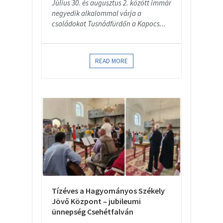
Július 30. és augusztus 2. között immár
negyedik alkalommal várja a
családokat Tusnádfürdőn a Kapocs...
READ MORE
Tízéves a Hagyományos Székely
Jövő Központ – jubileumi
ünnepség Csehétfalván