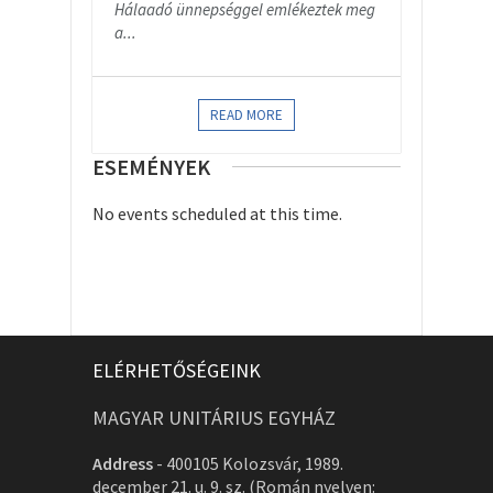
Hálaadó ünnepséggel emlékeztek meg
a...
READ MORE
ESEMÉNYEK
No events scheduled at this time.
ELÉRHETŐSÉGEINK
MAGYAR UNITÁRIUS EGYHÁZ
Address
-
400105 Kolozsvár, 1989.
december 21. u. 9. sz. (Román nyelven: