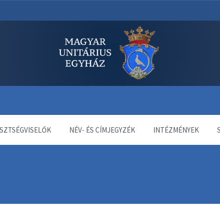
dala
SZTSÉGVISELŐK
NÉV- ÉS CÍMJEGYZÉK
INTÉZMÉNYEK