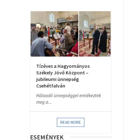
Tízéves a Hagyományos
Székely Jövő Központ –
jubileumi ünnepség
Csehétfalván
Hálaadó ünnepséggel emlékeztek
meg a...
READ MORE
ESEMÉNYEK