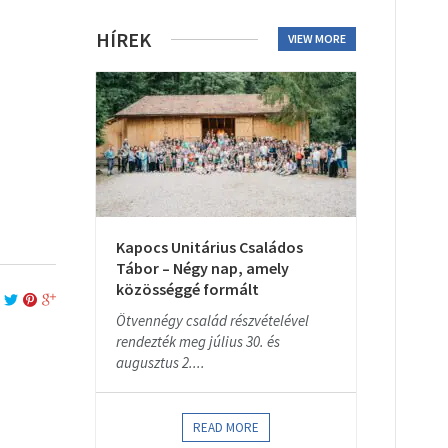
HÍREK
VIEW MORE
Kapocs Unitárius Családos
Tábor – Négy nap, amely
közösséggé formált
Ötvennégy család részvételével
rendezték meg július 30. és
augusztus 2....
READ MORE