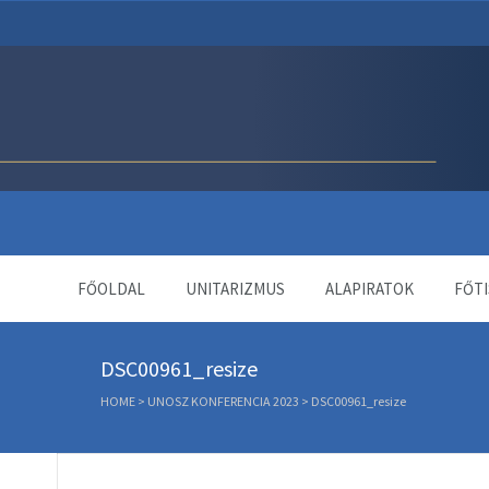
Unitárius Egyház Webol
FŐOLDAL
UNITARIZMUS
ALAPIRATOK
FŐTI
DSC00961_resize
HOME
>
UNOSZ KONFERENCIA 2023
>
DSC00961_resize