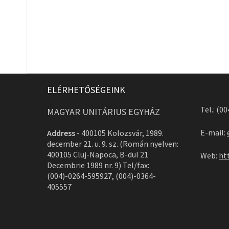
ELÉRHETŐSÉGEINK
Tel.: (0
MAGYAR UNITÁRIUS EGYHÁZ
E-mail:
Address
-
400105 Kolozsvár, 1989.
december 21. u. 9. sz. (Román nyelven:
400105 Cluj-Napoca, B-dul 21
Web:
ht
Decembrie 1989 nr. 9) Tel/fax:
(004)-0264-595927, (004)-0364-
405557