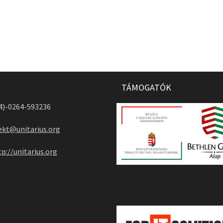
TÁMOGATÓK
04)-0264-593236
ekt@unitarius.org
tp://unitarius.org