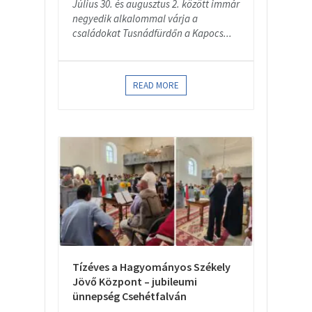
Július 30. és augusztus 2. között immár
negyedik alkalommal várja a
családokat Tusnádfürdőn a Kapocs...
READ MORE
Tízéves a Hagyományos Székely
Jövő Központ – jubileumi
ünnepség Csehétfalván