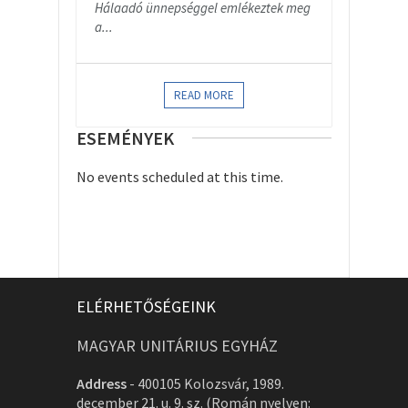
Hálaadó ünnepséggel emlékeztek meg
a...
READ MORE
ESEMÉNYEK
No events scheduled at this time.
ELÉRHETŐSÉGEINK
MAGYAR UNITÁRIUS EGYHÁZ
Address
-
400105 Kolozsvár, 1989.
december 21. u. 9. sz. (Román nyelven: