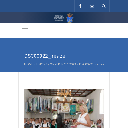
Unitárius Egyház
Weboldala
DSC00922_resize
HOME
>
UNOSZ KONFERENCIA 2023
>
DSC00922_resize