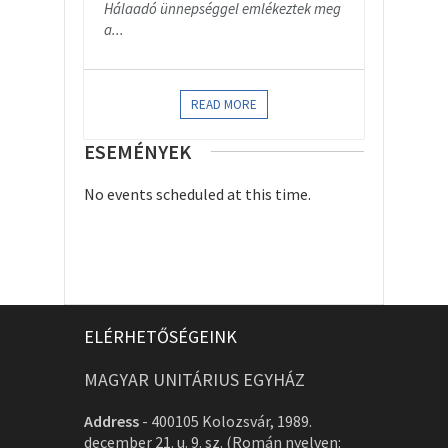
Hálaadó ünnepséggel emlékeztek meg
a...
READ MORE
ESEMÉNYEK
No events scheduled at this time.
ELÉRHETŐSÉGEINK
MAGYAR UNITÁRIUS EGYHÁZ
Address
-
400105 Kolozsvár, 1989.
december 21. u. 9. sz. (Román nyelven: