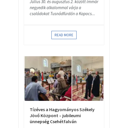
Július 30. és augusztus 2. között immár
negyedik alkalommal várja a
családokat Tusnádfürdőn a Kapocs...
READ MORE
Tízéves a Hagyományos Székely
Jövő Központ – jubileumi
ünnepség Csehétfalván