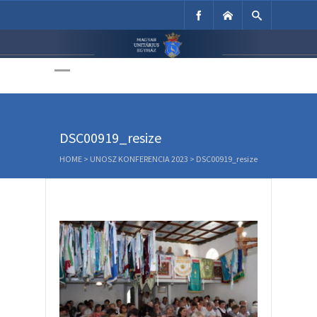
Unitárius Egyház
Weboldala
DSC00919_resize
HOME
>
UNOSZ KONFERENCIA 2023
>
DSC00919_resize