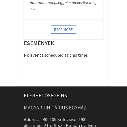
Hálaadó ünnepséggel emlékeztek meg
a...
READ MORE
ESEMÉNYEK
No events scheduled at this time.
ELÉRHETŐSÉGEINK
MAGYAR UNITÁRIUS EGYHÁZ
Address
-
400105 Kolozsvár, 1989.
december 21. u. 9. sz. (Román nyelven: