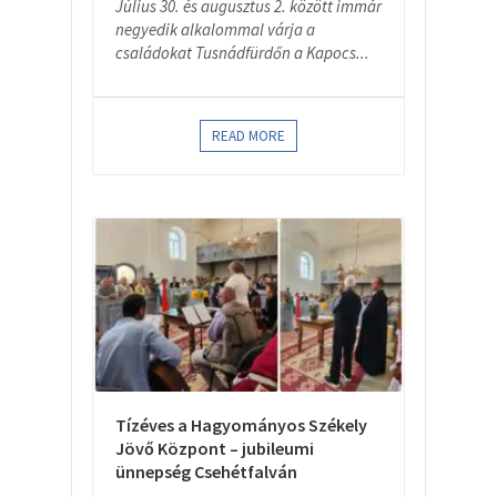
Július 30. és augusztus 2. között immár
negyedik alkalommal várja a
családokat Tusnádfürdőn a Kapocs...
READ MORE
Tízéves a Hagyományos Székely
Jövő Központ – jubileumi
ünnepség Csehétfalván