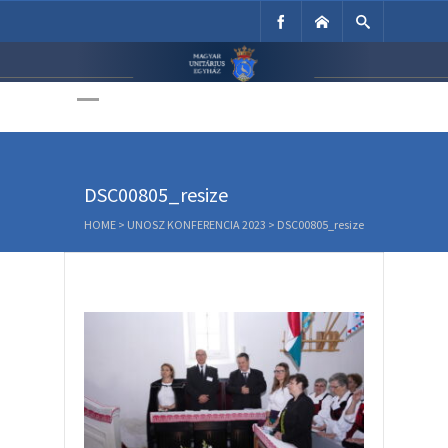
Unitárius Egyház
Weboldala
DSC00805_resize
HOME
>
UNOSZ KONFERENCIA 2023
>
DSC00805_resize