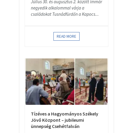
Július 30. és augusztus 2. között immár
negyedik alkalommal várja a
családokat Tusnádfürdőn a Kapocs...
READ MORE
Tízéves a Hagyományos Székely
Jövő Központ – jubileumi
ünnepség Csehétfalván