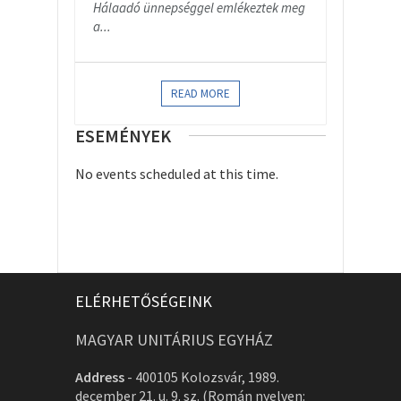
Hálaadó ünnepséggel emlékeztek meg
a...
READ MORE
ESEMÉNYEK
No events scheduled at this time.
ELÉRHETŐSÉGEINK
MAGYAR UNITÁRIUS EGYHÁZ
Address
-
400105 Kolozsvár, 1989.
december 21. u. 9. sz. (Román nyelven: