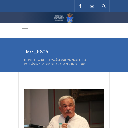
Unitárius Egyház
Weboldala
IMG_6805
HOME
>
14. KOLOZSVÁRI MAGYAR NAPOK A
VALLÁSSZABADSÁG HÁZÁBAN
>
IMG_6805