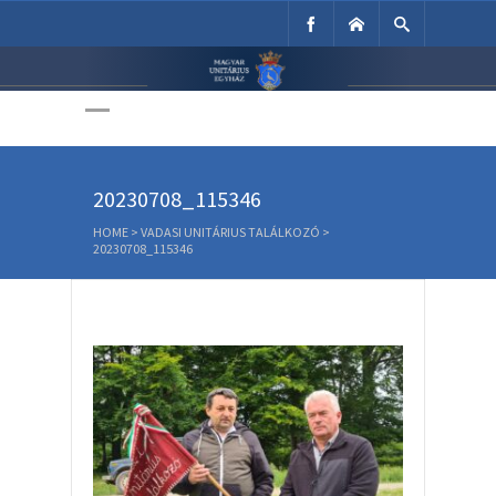
Unitárius Egyház
Weboldala
20230708_115346
HOME
>
VADASI UNITÁRIUS TALÁLKOZÓ
>
20230708_115346