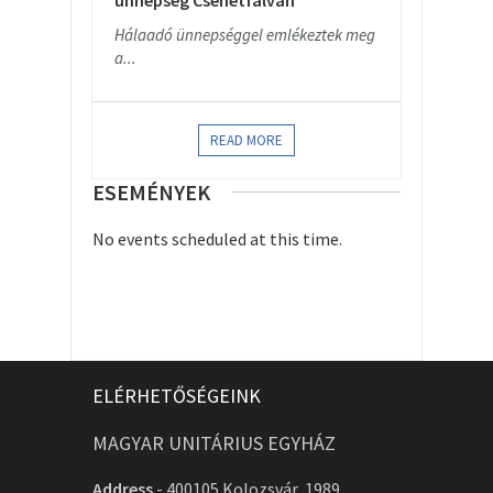
ünnepség Csehétfalván
Hálaadó ünnepséggel emlékeztek meg
a...
READ MORE
ESEMÉNYEK
No events scheduled at this time.
ELÉRHETŐSÉGEINK
MAGYAR UNITÁRIUS EGYHÁZ
Address
-
400105 Kolozsvár, 1989.