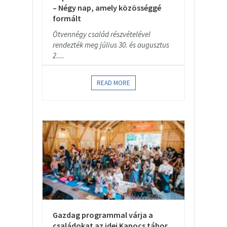
– Négy nap, amely közösséggé
formált
Ötvennégy család részvételével
rendezték meg július 30. és augusztus
2....
READ MORE
Gazdag programmal várja a
családokat az idei Kapocs tábor