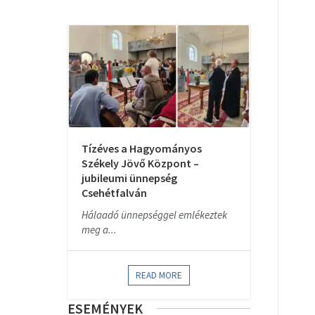
Tízéves a Hagyományos
Székely Jövő Központ –
jubileumi ünnepség
Csehétfalván
Hálaadó ünnepséggel emlékeztek
meg a...
READ MORE
ESEMÉNYEK