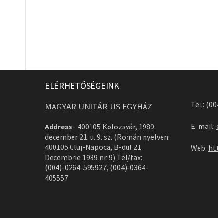
ELÉRHETŐSÉGEINK
Tel.: (0
MAGYAR UNITÁRIUS EGYHÁZ
E-mail:
Address
-
400105 Kolozsvár, 1989.
december 21. u. 9. sz. (Román nyelven:
400105 Cluj-Napoca, B-dul 21
Web:
ht
Decembrie 1989 nr. 9) Tel/fax:
(004)-0264-595927, (004)-0364-
405557