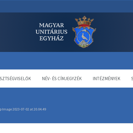
dala
SZTSÉGVISELŐK
NÉV- ÉS CÍMJEGYZÉK
INTÉZMÉNYEK
 Image 2023-07-02 at 20.04.49