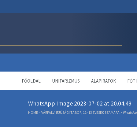
Unitárius Egyház Webol
FŐOLDAL
UNITARIZMUS
ALAPIRATOK
FŐTI
WhatsApp Image 2023-07-02 at 20.04.49
HOME
>
VÁRFALVI IFJÚSÁGI TÁBOR, 11–13 ÉVESEK SZÁMÁRA
>
WhatsApp