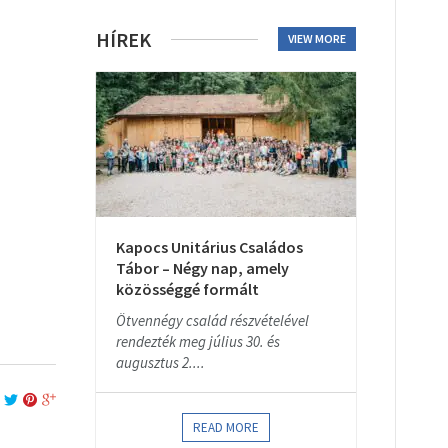
HÍREK
VIEW MORE
Kapocs Unitárius Családos
Tábor – Négy nap, amely
közösséggé formált
Ötvennégy család részvételével
rendezték meg július 30. és
augusztus 2....
READ MORE