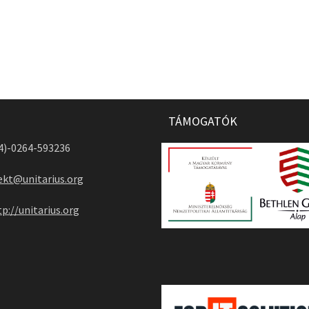
TÁMOGATÓK
04)-0264-593236
ekt@unitarius.org
tp://unitarius.org