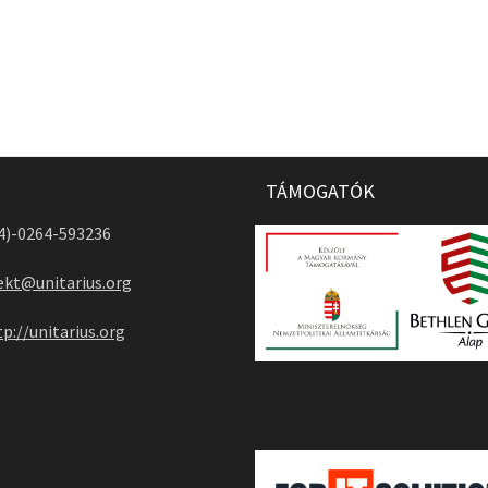
TÁMOGATÓK
04)-0264-593236
ekt@unitarius.org
tp://unitarius.org