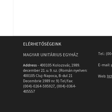
ELÉRHETŐSÉGEINK
Tel.: (0
MAGYAR UNITÁRIUS EGYHÁZ
E-mail:
Address
-
400105 Kolozsvár, 1989.
december 21. u. 9. sz. (Román nyelven:
400105 Cluj-Napoca, B-dul 21
Web:
ht
Decembrie 1989 nr. 9) Tel/fax:
(004)-0264-595927, (004)-0364-
405557