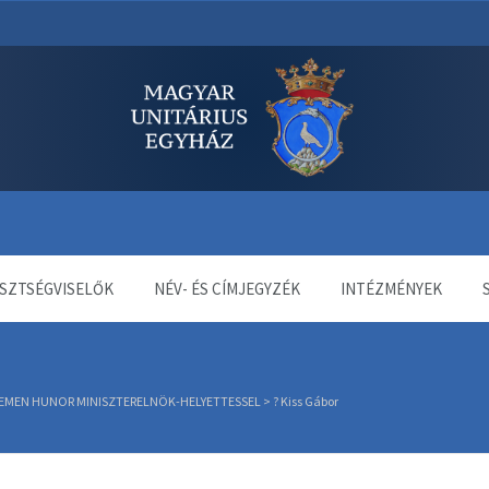
dala
SZTSÉGVISELŐK
NÉV- ÉS CÍMJEGYZÉK
INTÉZMÉNYEK
LEMEN HUNOR MINISZTERELNÖK-HELYETTESSEL
>
? Kiss Gábor