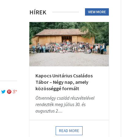
HÍREK
VIEW MORE
Kapocs Unitárius Családos
Tábor – Négy nap, amely
közösséggé formált
Ötvennégy család részvételével
rendezték meg július 30. és
augusztus 2....
READ MORE