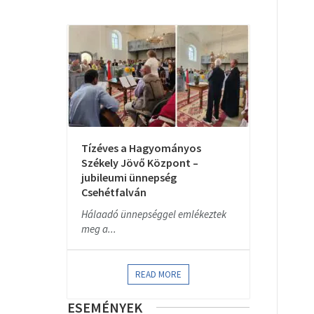
Tízéves a Hagyományos
Székely Jövő Központ –
jubileumi ünnepség
Csehétfalván
Hálaadó ünnepséggel emlékeztek
meg a...
READ MORE
ESEMÉNYEK