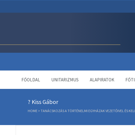
Unitárius Egyház Webol
FŐOLDAL
UNITARIZMUS
ALAPIRATOK
FŐTI
? Kiss Gábor
HOME
>
TANÁCSKOZÁS A TÖRTÉNELMI EGYHÁZAK VEZETŐIVEL ÉS KE