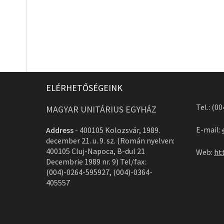
ELÉRHETŐSÉGEINK
Tel.: (0
MAGYAR UNITÁRIUS EGYHÁZ
E-mail:
Address
-
400105 Kolozsvár, 1989.
december 21. u. 9. sz. (Román nyelven:
400105 Cluj-Napoca, B-dul 21
Web:
ht
Decembrie 1989 nr. 9) Tel/fax:
(004)-0264-595927, (004)-0364-
405557