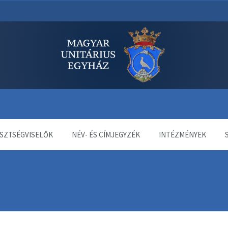
dala
SZTSÉGVISELŐK
NÉV- ÉS CÍMJEGYZÉK
INTÉZMÉNYEK