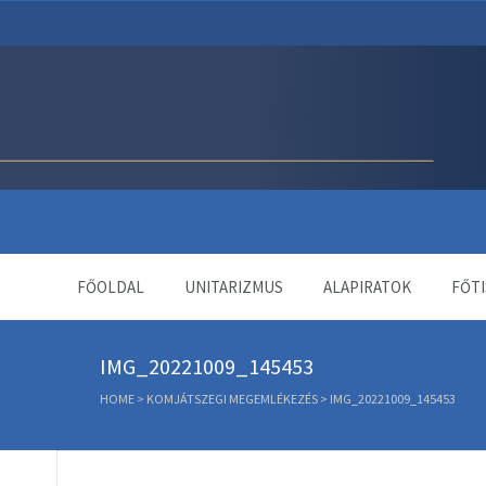
Unitárius Egyház Webol
FŐOLDAL
UNITARIZMUS
ALAPIRATOK
FŐTI
IMG_20221009_145453
HOME
>
KOMJÁTSZEGI MEGEMLÉKEZÉS
>
IMG_20221009_145453