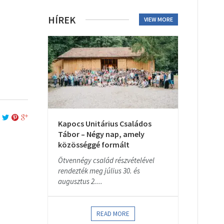
HÍREK
VIEW MORE
Kapocs Unitárius Családos
Tábor – Négy nap, amely
közösséggé formált
Ötvennégy család részvételével
rendezték meg július 30. és
augusztus 2....
READ MORE