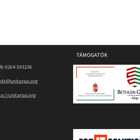
TÁMOGATÓK
04)-0264-593236
ekt@unitarius.org
tp://unitarius.org