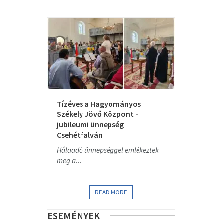
Tízéves a Hagyományos
Székely Jövő Központ –
jubileumi ünnepség
Csehétfalván
Hálaadó ünnepséggel emlékeztek
meg a...
READ MORE
ESEMÉNYEK