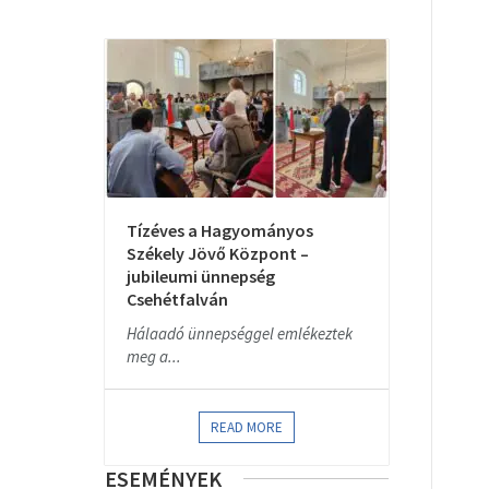
Tízéves a Hagyományos
Székely Jövő Központ –
jubileumi ünnepség
Csehétfalván
Hálaadó ünnepséggel emlékeztek
meg a...
READ MORE
ESEMÉNYEK