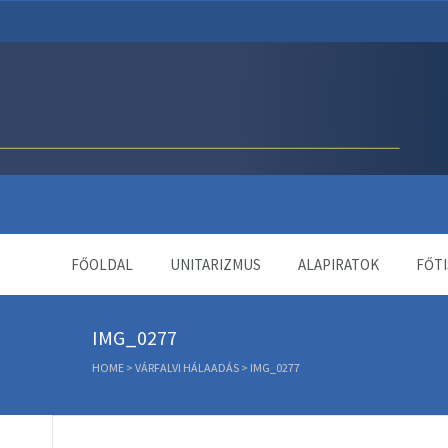
Unitárius Egyház Webol
FŐOLDAL
UNITARIZMUS
ALAPIRATOK
FŐTI
IMG_0277
HOME
>
VÁRFALVI HÁLAADÁS
>
IMG_0277