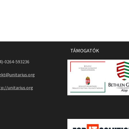
TÁMOGATÓK
04)-0264-593236
ekt@unitarius.org
tp://unitarius.org