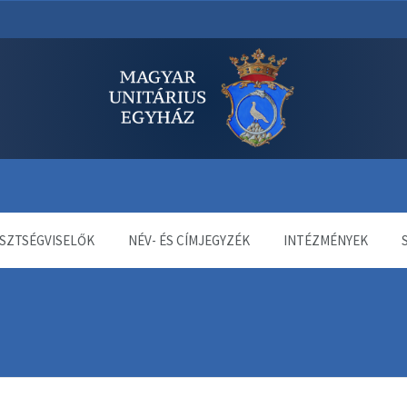
dala
SZTSÉGVISELŐK
NÉV- ÉS CÍMJEGYZÉK
INTÉZMÉNYEK