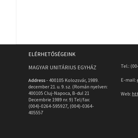
ELÉRHETŐSÉGEINK
Tel.: (0
MAGYAR UNITÁRIUS EGYHÁZ
E-mail:
Address
-
400105 Kolozsvár, 1989.
december 21. u. 9. sz. (Román nyelven:
400105 Cluj-Napoca, B-dul 21
Web:
ht
Decembrie 1989 nr. 9) Tel/fax:
(004)-0264-595927, (004)-0364-
405557