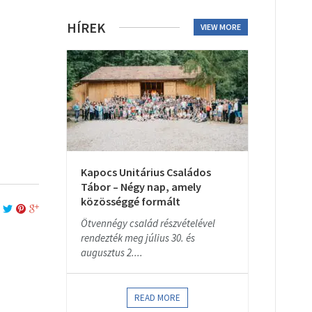
HÍREK
VIEW MORE
Kapocs Unitárius Családos
Tábor – Négy nap, amely
közösséggé formált
Ötvennégy család részvételével
rendezték meg július 30. és
augusztus 2....
READ MORE