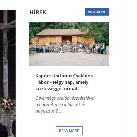
HÍREK
VIEW MORE
Kapocs Unitárius Családos
Tábor – Négy nap, amely
közösséggé formált
Ötvennégy család részvételével
rendezték meg július 30. és
augusztus 2....
READ MORE