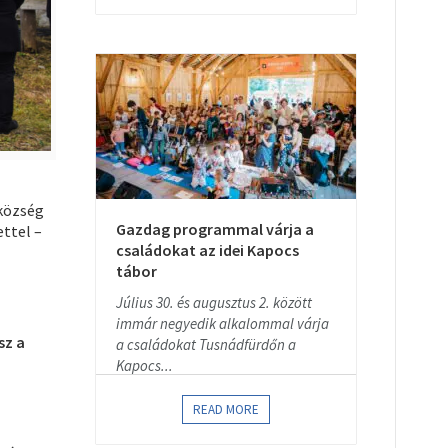
zközség
Gazdag programmal várja a
ettel –
családokat az idei Kapocs
tábor
Július 30. és augusztus 2. között
immár negyedik alkalommal várja
sz a
a családokat Tusnádfürdőn a
Kapocs...
READ MORE