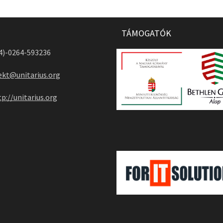
TÁMOGATÓK
04)-0264-593236
ekt@unitarius.org
tp://unitarius.org