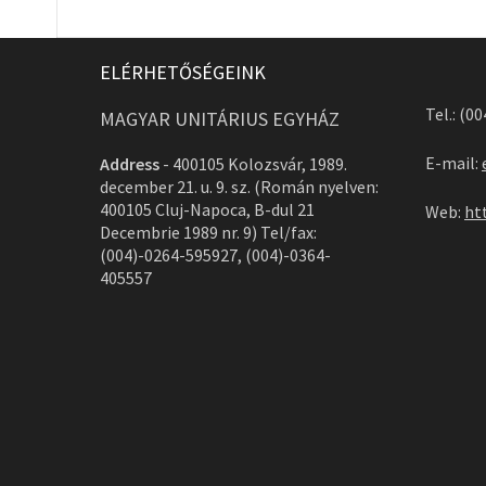
ELÉRHETŐSÉGEINK
Tel.: (0
MAGYAR UNITÁRIUS EGYHÁZ
E-mail:
Address
-
400105 Kolozsvár, 1989.
december 21. u. 9. sz. (Román nyelven:
400105 Cluj-Napoca, B-dul 21
Web:
ht
Decembrie 1989 nr. 9) Tel/fax:
(004)-0264-595927, (004)-0364-
405557