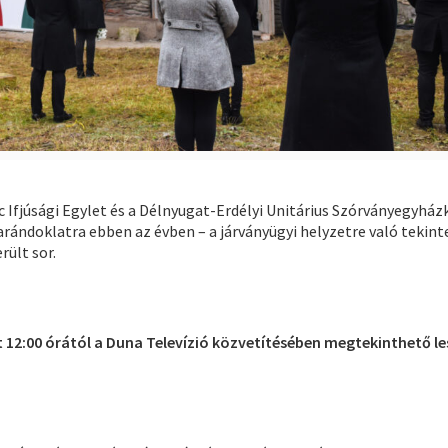
c Ifjúsági Egylet és a Délnyugat-Erdélyi Unitárius Szórványegyhá
rándoklatra ebben az évben – a járványügyi helyzetre való tekint
rült sor.
t 12:00 órától a Duna Televízió közvetítésében megtekinthető le