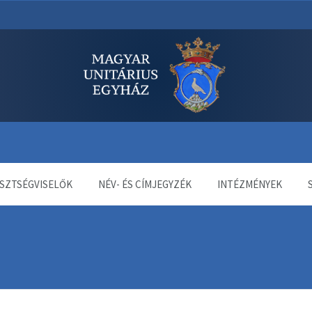
dala
SZTSÉGVISELŐK
NÉV- ÉS CÍMJEGYZÉK
INTÉZMÉNYEK