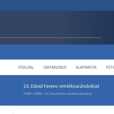
Unitárius Egyház Webol
FŐOLDAL
UNITARIZMUS
ALAPIRATOK
FŐTI
23. Dávid Ferenc-emlékzarándoklat
HOME
>
HÍREK
>
23. Dávid Ferenc-emlékzarándoklat