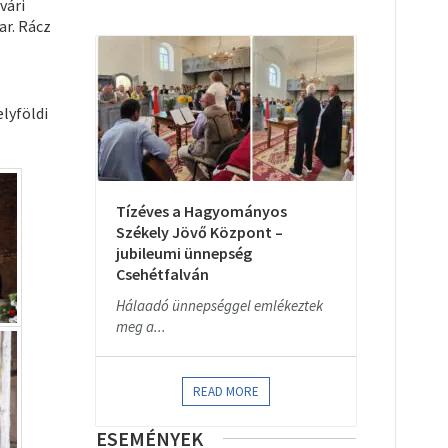
vári
ar. Rácz
lyföldi
Tízéves a Hagyományos
Székely Jövő Központ –
jubileumi ünnepség
Csehétfalván
Hálaadó ünnepséggel emlékeztek
meg a...
READ MORE
ESEMÉNYEK