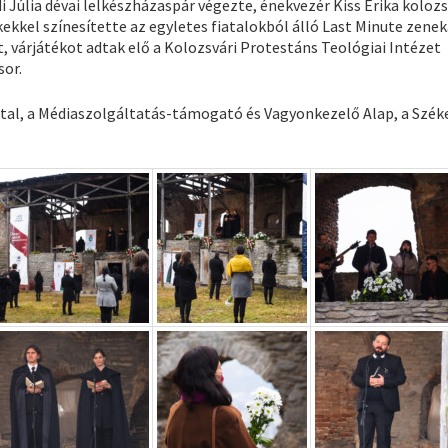
Júlia dévai lelkészházaspár végezte, énekvezér Kiss Erika kolozs
ekekkel színesítette az egyletes fiatalokból álló Last Minute zenek
várjátékot adtak elő a Kolozsvári Protestáns Teológiai Intézet
sor.
tal, a Médiaszolgáltatás-támogató és Vagyonkezelő Alap, a Széke