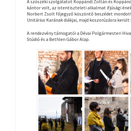
A szószéki szolgálatot Koppándi Zoltán és Koppándi 
kántor volt, az istentiszteleti alkalmat ifjúsági én
Norbert Zsolt főjegyző köszöntő beszédet mondott, 
Unitárius Karának diákjai, majd koszorúzásra került 
A rendezvény támogatói a Dévai Polgármesteri Hiva
Stúdió és a Bethlen Gábor Alap.