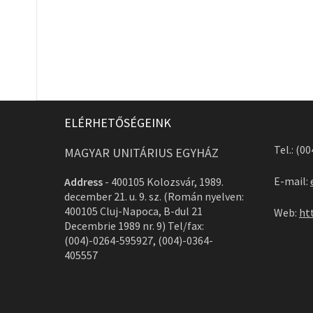
ELÉRHETŐSÉGEINK
Tel.: (0
MAGYAR UNITÁRIUS EGYHÁZ
E-mail:
Address
-
400105 Kolozsvár, 1989.
december 21. u. 9. sz. (Román nyelven:
400105 Cluj-Napoca, B-dul 21
Web:
ht
Decembrie 1989 nr. 9) Tel/fax:
(004)-0264-595927, (004)-0364-
405557