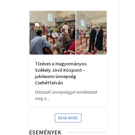
Tízéves a Hagyományos
Székely Jövő Központ –
jubileumi ünnepség
Csehétfalván
Hálaadó ünnepséggel emlékeztek
meg a...
READ MORE
ESEMÉNYEK