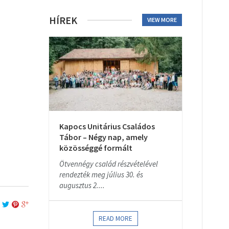
HÍREK
VIEW MORE
Kapocs Unitárius Családos
Tábor – Négy nap, amely
közösséggé formált
Ötvennégy család részvételével
rendezték meg július 30. és
augusztus 2....
READ MORE