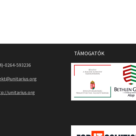
TÁMOGATÓK
04)-0264-593236
ekt@unitarius.org
tp://unitarius.org