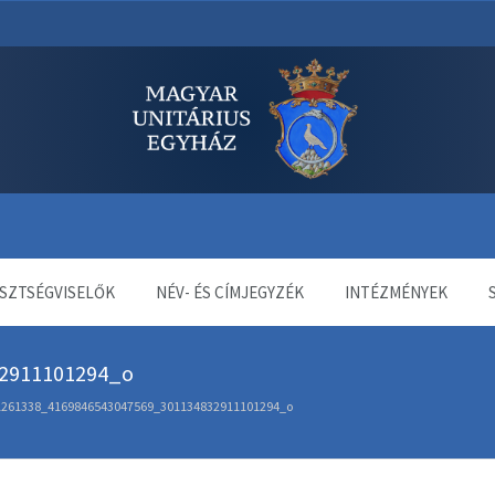
dala
SZTSÉGVISELŐK
NÉV- ÉS CÍMJEGYZÉK
INTÉZMÉNYEK
2911101294_o
1261338_4169846543047569_301134832911101294_o