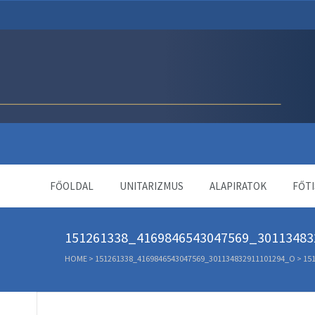
Unitárius Egyház Webol
FŐOLDAL
UNITARIZMUS
ALAPIRATOK
FŐTI
151261338_4169846543047569_30113483
HOME
>
151261338_4169846543047569_301134832911101294_O
>
15