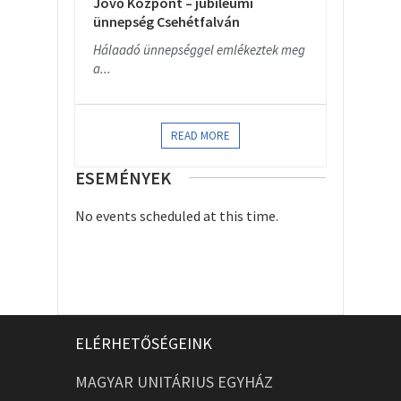
Jövő Központ – jubileumi
ünnepség Csehétfalván
Hálaadó ünnepséggel emlékeztek meg
a...
READ MORE
ESEMÉNYEK
No events scheduled at this time.
ELÉRHETŐSÉGEINK
MAGYAR UNITÁRIUS EGYHÁZ