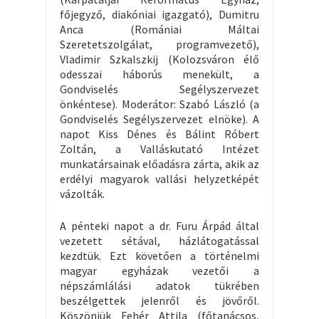
főjegyző, diakóniai igazgató), Dumitru
Anca (Romániai Máltai
Szeretetszolgálat, programvezető),
Vladimir Szkalszkij (Kolozsváron élő
odesszai háborús menekült, a
Gondviselés Segélyszervezet
önkéntese). Moderátor: Szabó László (a
Gondviselés Segélyszervezet elnöke). A
napot Kiss Dénes és Bálint Róbert
Zoltán, a Valláskutató Intézet
munkatársainak előadásra zárta, akik az
erdélyi magyarok vallási helyzetképét
vázolták.
A pénteki napot a dr. Furu Árpád által
vezetett sétával, házlátogatással
kezdtük. Ezt követően a történelmi
magyar egyházak vezetői a
népszámlálási adatok tükrében
beszélgettek jelenről és jövőről.
Köszönjük Fehér Attila (főtanácsos,