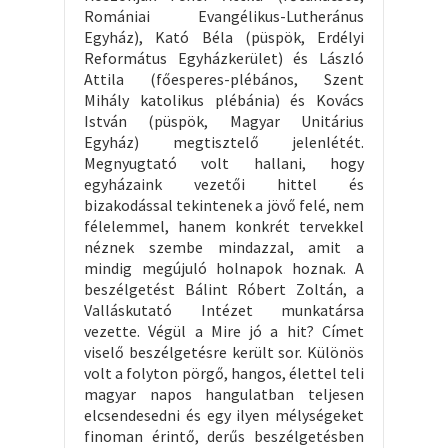
Romániai Evangélikus-Lutheránus
Egyház), Kató Béla (püspök, Erdélyi
Református Egyházkerület) és László
Attila (főesperes-plébános, Szent
Mihály katolikus plébánia) és Kovács
István (püspök, Magyar Unitárius
Egyház) megtisztelő jelenlétét.
Megnyugtató volt hallani, hogy
egyházaink vezetői hittel és
bizakodással tekintenek a jövő felé, nem
félelemmel, hanem konkrét tervekkel
néznek szembe mindazzal, amit a
mindig megújuló holnapok hoznak. A
beszélgetést Bálint Róbert Zoltán, a
Valláskutató Intézet munkatársa
vezette. Végül a Mire jó a hit? Címet
viselő beszélgetésre került sor. Különös
volt a folyton pörgő, hangos, élettel teli
magyar napos hangulatban teljesen
elcsendesedni és egy ilyen mélységeket
finoman érintő, derűs beszélgetésben