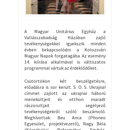
A Magyar Unitárius Egyház a
Vallásszabadság Házában zajló
tevékenységekkel igyekszik minden
évben bekapcsolódni a Kolozsvári
Magyar Napok forgatagába. Az esemény
14. kiírása alkalmával is változatos
programmal vártuk az érdeklődőket.
Csütörtökön két beszélgetésre,
előadásra is sor került. S. O. S. Ukrajna!
címmel zajlott az ukrajnai háború
menekültjeit és otthon maradt
rászorultjait segélyező
tevékenységekről szóló beszámoló.
Meghívottak: Beu Anca (Phoneo
Egyesület, projektvezető), Nagy Béla
(Kárpátaljai Református Egyház,