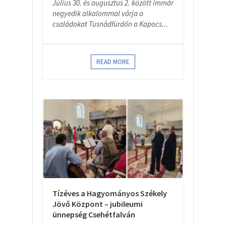
Július 30. és augusztus 2. között immár
negyedik alkalommal várja a
családokat Tusnádfürdőn a Kapocs...
READ MORE
Tízéves a Hagyományos Székely
Jövő Központ – jubileumi
ünnepség Csehétfalván