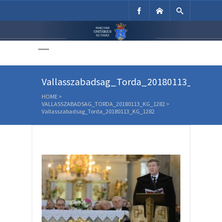
Unitárius Egyház
Weboldala
Vallasszabadsag_Torda_20180113_KG_12
HOME
>
VALLASSZABADSAG_TORDA_20180113_KG_1282
>
Vallasszabadsag_Torda_20180113_KG_1282