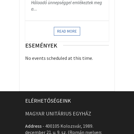
Hálaadó ünnepséggel emlékeztek meg
a...
READ MORE
ESEMÉNYEK
No events scheduled at this time.
ELÉRHETŐSÉGEINK
MAGYAR UNITÁRIUS EGYHÁZ
Address
-
400105 Kolozsvár, 1989.
december 21. u. 9. sz. (Román nyelven: