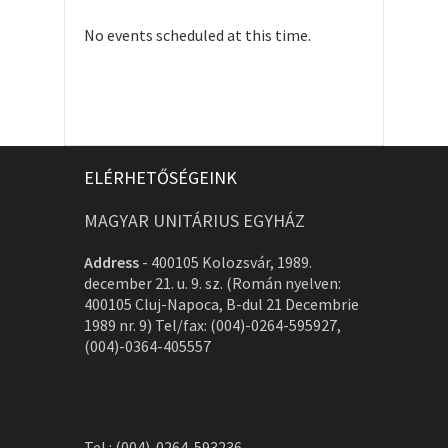
No events scheduled at this time.
ELÉRHETŐSÉGEINK
MAGYAR UNITÁRIUS EGYHÁZ
Address
-
400105 Kolozsvár, 1989.
december 21. u. 9. sz. (Román nyelven:
400105 Cluj-Napoca, B-dul 21 Decembrie
1989 nr. 9) Tel/fax: (004)-0264-595927,
(004)-0364-405557
Tel.: (004)-0264-593236