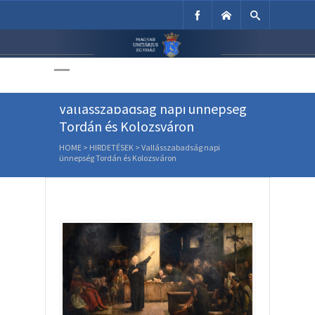
Unitárius Egyház
Weboldala
Vallásszabadság napi ünnepség
Tordán és Kolozsváron
HOME
>
HIRDETÉSEK
>
Vallásszabadság napi
ünnepség Tordán és Kolozsváron