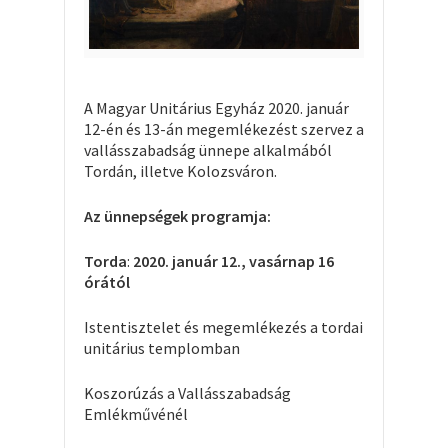
A Magyar Unitárius Egyház 2
020. janu
ár
12-én és 13-án megemlékezést szervez a
vallásszabadság ünnepe alkalmából
Tordán, illetve Kolozsváron.
Az ünnepségek programja:
Torda
:
2
020.
január 12., vasárnap 16
órától
Istentisztelet és megemlékezés a tordai
unitárius templomban
Koszorúzás a Vallásszabadság
Emlékművénél