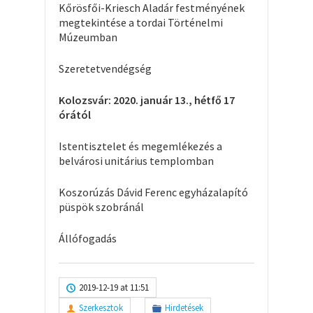
Kőrösfői-Kriesch Aladár festményének
megtekintése a tordai Történelmi
Múzeumban
Szeretetvendégség
Kolozsvár:
2
020.
január 13., hétfő 17
órától
Istentisztelet és megemlékezés a
belvárosi unitárius templomban
Koszorúzás Dávid Ferenc egyházalapító
püspök szobránál
Állófogadás
2019-12-19 at 11:51
Szerkesztok
Hirdetések