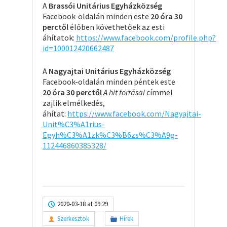
A
Brassói Unitárius Egyházközség
Facebook-oldalán minden este
20 óra 30
perctől
élőben követhetőek az esti
áhítatok:
https://www.facebook.com/profile.php?
id=100012420662487
A
Nagyajtai Unitárius Egyházközség
Facebook-oldalán minden péntek este
20 óra 30 perctől
A hit forrásai
címmel
zajlik elmélkedés,
áhítat:
https://www.facebook.com/Nagyajtai-
Unit%C3%A1rius-
Egyh%C3%A1zk%C3%B6zs%C3%A9g-
112446860385328/
2020-03-18 at 09:29
Szerkesztok
Hírek