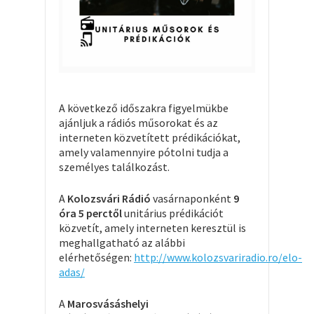
A következő időszakra figyelmükbe
ajánljuk a rádiós műsorokat és az
interneten közvetített prédikációkat,
amely valamennyire pótolni tudja a
személyes találkozást.
A
Kolozsvári Rádió
vasárnaponként
9
óra 5 perctől
unitárius prédikációt
közvetít, amely interneten keresztül is
meghallgatható az alábbi
elérhetőségen:
http://www.kolozsvariradio.ro/elo-
adas/
A
Marosvásáshelyi