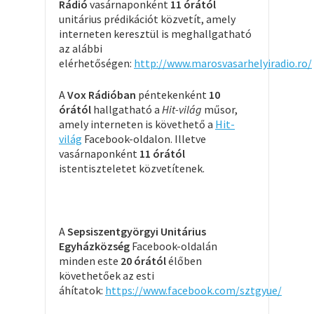
Rádió
vasárnaponként
11 órától
unitárius prédikációt közvetít, amely
interneten keresztül is meghallgatható
az alábbi
elérhetőségen:
http://www.marosvasarhelyiradio.ro/
A
Vox Rádióban
péntekenként
10
órától
hallgatható a
Hit-világ
műsor,
amely interneten is követhető a
Hit-
világ
Facebook-oldalon. Illetve
vasárnaponként
11 órától
istentiszteletet közvetítenek.
A
Sepsiszentgyörgyi Unitárius
Egyházközség
Facebook-oldalán
minden este
20 órától
élőben
követhetőek az esti
áhítatok:
https://www.facebook.com/sztgyue/