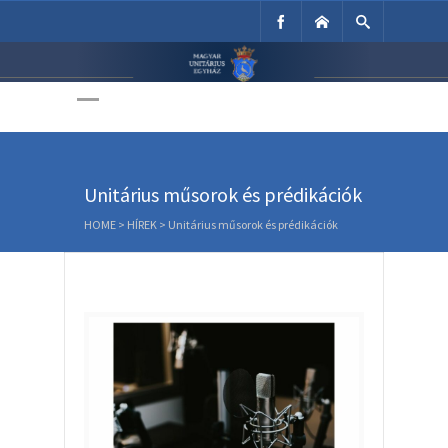
Unitárius Egyház
Weboldala
Unitárius műsorok és prédikációk
HOME
>
HÍREK
>
Unitárius műsorok és prédikációk