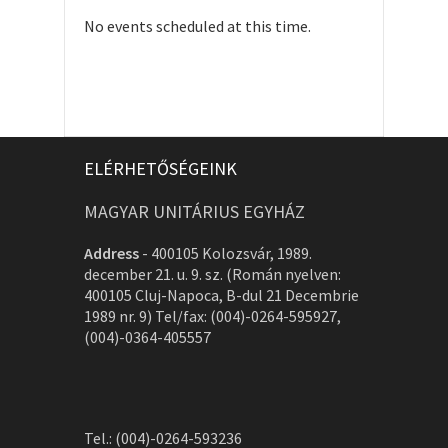
No events scheduled at this time.
ELÉRHETŐSÉGEINK
MAGYAR UNITÁRIUS EGYHÁZ
Address
-
400105 Kolozsvár, 1989.
december 21. u. 9. sz. (Román nyelven:
400105 Cluj-Napoca, B-dul 21 Decembrie
1989 nr. 9) Tel/fax: (004)-0264-595927,
(004)-0364-405557
Tel.: (004)-0264-593236