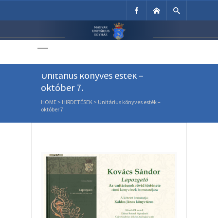
Unitárius Egyház
Weboldala
Unitárius könyves esték –
október 7.
HOME
>
HIRDETÉSEK
>
Unitárius könyves esték –
október 7.