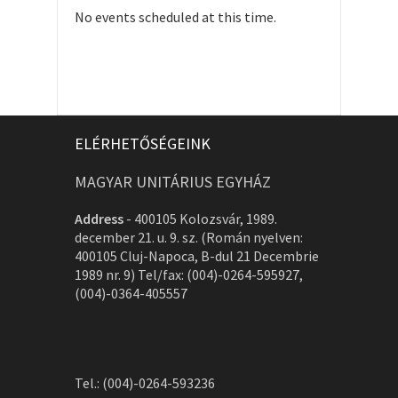
No events scheduled at this time.
ELÉRHETŐSÉGEINK
MAGYAR UNITÁRIUS EGYHÁZ
Address
-
400105 Kolozsvár, 1989.
december 21. u. 9. sz. (Román nyelven:
400105 Cluj-Napoca, B-dul 21 Decembrie
1989 nr. 9) Tel/fax: (004)-0264-595927,
(004)-0364-405557
Tel.: (004)-0264-593236