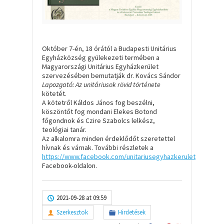
Október 7-én, 18 órától a Budapesti Unitárius
Egyházközség gyülekezeti termében a
Magyarországi Unitárius Egyházkerület
szervezésében bemutatják dr. Kovács Sándor
Lapozgató: Az unitáriusok rövid története
kötetét.
A kötetről Káldos János fog beszélni,
köszöntőt fog mondani Elekes Botond
főgondnok és Czire Szabolcs lelkész,
teológiai tanár.
Az alkalomra minden érdeklődőt szeretettel
hívnak és várnak. További részletek a
https://www.facebook.com/unitariusegyhazkerulet
Facebook-oldalon.
2021-09-28 at 09:59
Szerkesztok
Hirdetések