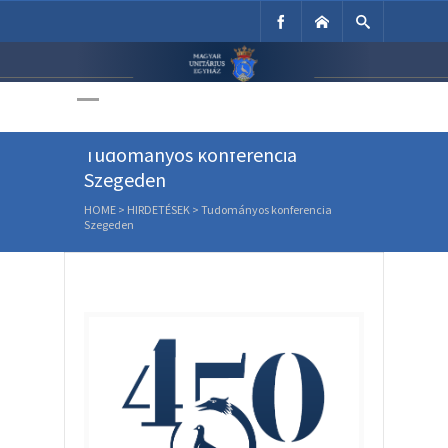
Unitárius Egyház
Weboldala
Tudományos konferencia
Szegeden
HOME
>
HIRDETÉSEK
>
Tudományos konferencia
Szegeden