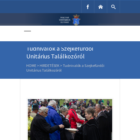
Unitárius Egyház
Weboldala
Tudnivalók a Szejkefürdői
Unitárius Találkozóról
HOME
>
HIRDETÉSEK
>
Tudnivalók a Szejkefürdői
Unitárius Találkozóról