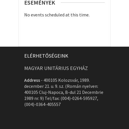
ESEMÉNYEK
No events scheduled at this time.
ELÉRHETŐSÉGEINK
MAGYAR UNITÁRIUS EGYHÁZ
Address
-
400105 Kolozsvár, 1989.
december 21. u. 9. sz. (Román nyelven:
400105 Cluj-Napoca, B-dul 21 Decembrie
1989 nr. 9) Tel/fax: (004)-0264-595927,
(004)-0364-405557