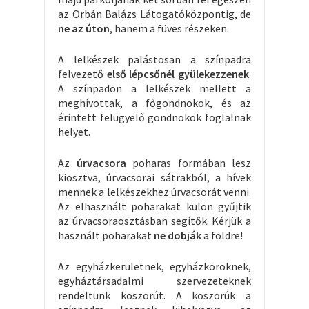
az Orbán Balázs Látogatóközpontig, de
ne az úton
, hanem a füves részeken.
A lelkészek palástosan a színpadra
felvezető
első lépcsőnél gyülekezzenek
.
A színpadon a lelkészek mellett a
meghívottak, a főgondnokok, és az
érintett felügyelő gondnokok foglalnak
helyet.
Az
úrvacsora
poharas formában lesz
kiosztva, úrvacsorai sátrakból, a hívek
mennek a lelkészekhez úrvacsorát venni.
Az elhasznált poharakat külön gyűjtik
az úrvacsoraosztásban segítők. Kérjük a
használt poharakat
ne dobják
a földre!
Az egyházkerületnek, egyházköröknek,
egyháztársadalmi szervezeteknek
rendeltünk koszorút. A koszorúk a