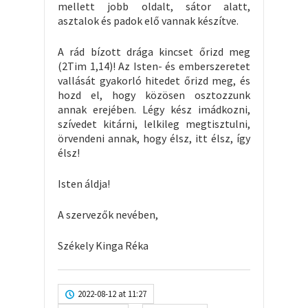
mellett jobb oldalt, sátor alatt,
asztalok és padok elő vannak készítve.
A rád bízott drága kincset őrizd meg
(2Tim 1,14)! Az Isten- és emberszeretet
vallását gyakorló hitedet őrizd meg, és
hozd el, hogy közösen osztozzunk
annak erejében. Légy kész imádkozni,
szívedet kitárni, lelkileg megtisztulni,
örvendeni annak, hogy élsz, itt élsz, így
élsz!
Isten áldja!
A szervezők nevében,
Székely Kinga Réka
2022-08-12 at 11:27