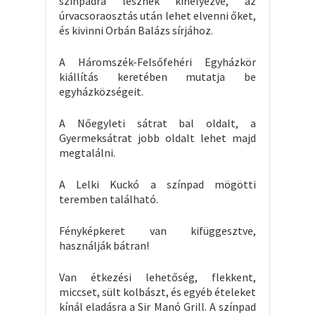
színpadra lesznek kihelyezve, az
úrvacsoraosztás után lehet elvenni őket,
és kivinni Orbán Balázs sírjához.
A Háromszék-Felsőfehéri Egyházkör
kiállítás keretében mutatja be
egyházközségeit.
A Nőegyleti sátrat bal oldalt, a
Gyermeksátrat jobb oldalt lehet majd
megtalálni.
A Lelki Kuckó a színpad mögötti
teremben található.
Fényképkeret van kifüggesztve,
használják bátran!
Van étkezési lehetőség, flekkent,
miccset, sült kolbászt, és egyéb ételeket
kínál eladásra a Sir Manó Grill. A színpad