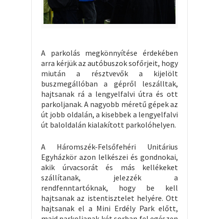
A parkolás megkönnyítése érdekében
arra kérjük az autóbuszok sofőrjeit, hogy
miután a résztvevők a kijelölt
buszmegállóban a gépről leszálltak,
hajtsanak rá a lengyelfalvi útra és ott
parkoljanak. A nagyobb méretű gépek az
út jobb oldalán, a kisebbek a lengyelfalvi
út baloldalán kialakított parkolóhelyen.
A Háromszék-Felsőfehéri Unitárius
Egyházkör azon lelkészei és gondnokai,
akik úrvacsorát és más kellékeket
szállítanak, jelezzék a
rendfenntartóknak, hogy be kell
hajtsanak az istentisztelet helyére. Ott
hajtsanak el a Mini Erdély Park előtt,
majd parkoljanak két sorban fel egészen