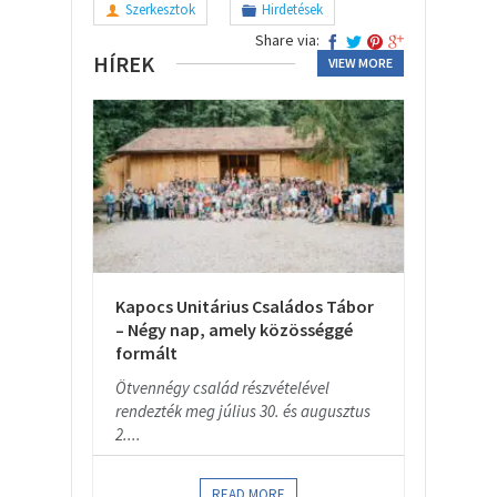
Szerkesztok
Hirdetések
Share via:
HÍREK
VIEW MORE
Kapocs Unitárius Családos Tábor
– Négy nap, amely közösséggé
formált
Ötvennégy család részvételével
rendezték meg július 30. és augusztus
2....
READ MORE