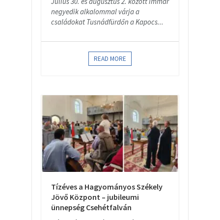
Július 30. és augusztus 2. között immár
negyedik alkalommal várja a
családokat Tusnádfürdőn a Kapocs...
READ MORE
Tízéves a Hagyományos Székely
Jövő Központ – jubileumi
ünnepség Csehétfalván