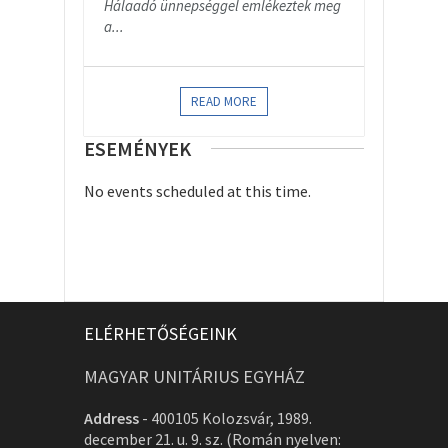
Hálaadó ünnepséggel emlékeztek meg
a...
READ MORE
ESEMÉNYEK
No events scheduled at this time.
ELÉRHETŐSÉGEINK
MAGYAR UNITÁRIUS EGYHÁZ
Address
-
400105 Kolozsvár, 1989.
december 21. u. 9. sz. (Román nyelven: