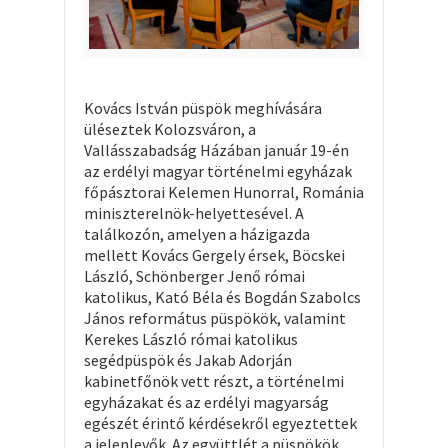
Kovács István püspök meghívására
üléseztek Kolozsváron, a
Vallásszabadság Házában január 19-én
az erdélyi magyar történelmi egyházak
főpásztorai Kelemen Hunorral, Románia
miniszterelnök-helyettesével. A
találkozón, amelyen a házigazda
mellett Kovács Gergely érsek, Böcskei
László, Schönberger Jenő római
katolikus, Kató Béla és Bogdán Szabolcs
János református püspökök, valamint
Kerekes László római katolikus
segédpüspök és Jakab Adorján
kabinetfőnök vett részt, a történelmi
egyházakat és az erdélyi magyarság
egészét érintő kérdésekről egyeztettek
a jelenlevők. Az együttlét a püspökök