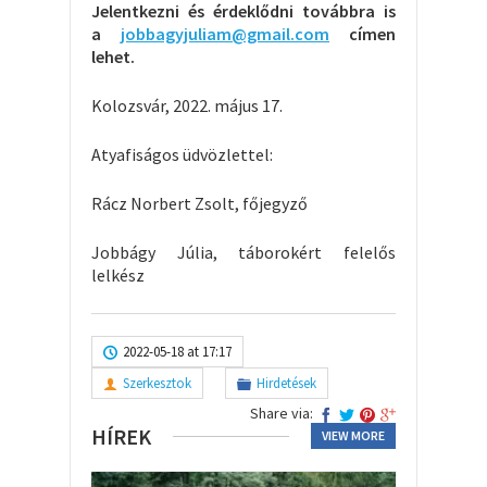
Jelentkezni és érdeklődni továbbra is
a
jobbagyjuliam@gmail.com
címen
lehet.
Kolozsvár, 2022. május 17.
Atyafiságos üdvözlettel:
Rácz Norbert Zsolt, főjegyző
Jobbágy Júlia, táborokért felelős
lelkész
2022-05-18 at 17:17
Szerkesztok
Hirdetések
Share via:
HÍREK
VIEW MORE