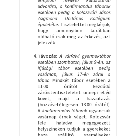
udvarára, a konfirmandus táborok
esetében pedig a kolozsvári János
Zsigmond Unitárius Kollégium
épületébe.
Tisztelettel megkérjük,
hogy amennyiben korábban
oldható csak meg az érkezés, azt
jelezzék.
Távozás:
A várfalvi gyermektábor
esetében szombaton, július 9-én, az
ifjúsági tábor esetében pedig
vasárnap, július 17-én zárul a
tábor.
Mindkét tábor esetében a
11.00 órától kezdődő
záróistentiszteletet ünnepi ebéd
követ, majd a hazautazás
(hozzávetőlegesen 13.00 órától).
A
konfirmandus táborok
ugyancsak
vasárnap érnek véget. Kolozsvár
fele haladva megegyezett
helyszíneken tudjuk a gyerekeket
haza szállító személyeket