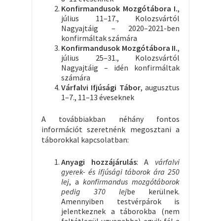
Konfirmandusok Mozgótábora I.
,
július 11–17., Kolozsvártól
Nagyajtáig – 2020–2021-ben
konfirmáltak számára
Konfirmandusok Mozgótábora II.
,
július 25–31., Kolozsvártól
Nagyajtáig – idén konfirmáltak
számára
Várfalvi Ifjúsági Tábor
, augusztus
1–7., 11–13 éveseknek
A továbbiakban néhány fontos
információt szeretnénk megosztani a
táborokkal kapcsolatban:
Anyagi hozzájárulás
: A
várfalvi
gyerek- és ifjúsági táborok ára 250
lej
, a
konfirmandus mozgótáborok
pedig 370 lej
be kerülnek.
Amennyiben testvérpárok is
jelentkeznek a táborokba (nem
feltétlenül ugyanabba) egyik fél a