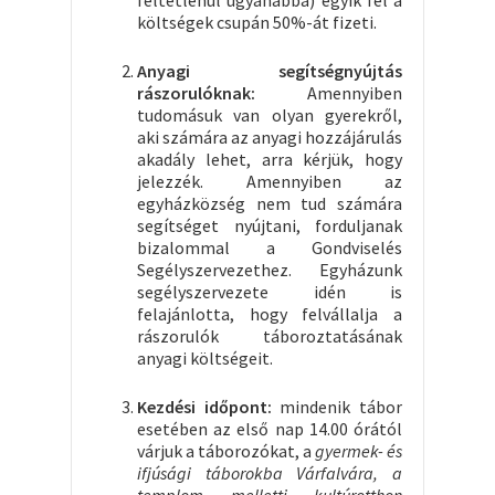
költségek csupán 50%-át fizeti.
Anyagi segítségnyújtás
rászorulóknak:
Amennyiben
tudomásuk van olyan gyerekről,
aki számára az anyagi hozzájárulás
akadály lehet, arra kérjük, hogy
jelezzék. Amennyiben az
egyházközség nem tud számára
segítséget nyújtani, forduljanak
bizalommal a Gondviselés
Segélyszervezethez. Egyházunk
segélyszervezete idén is
felajánlotta, hogy felvállalja a
rászorulók táboroztatásának
anyagi költségeit.
Kezdési időpont:
mindenik tábor
esetében az első nap 14.00 órától
várjuk a táborozókat, a
gyermek- és
ifjúsági táborokba Várfalvára, a
templom melletti kultúrotthon