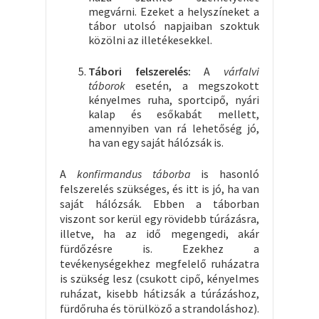
megvárni. Ezeket a helyszíneket a
tábor utolsó napjaiban szoktuk
közölni az illetékesekkel.
Tábori felszerelés:
A
várfalvi
táborok
esetén, a megszokott
kényelmes ruha, sportcipő, nyári
kalap és esőkabát mellett,
amennyiben van rá lehetőség jó,
ha van egy saját hálózsák is.
A
konfirmandus táborba
is hasonló
felszerelés szükséges, és itt is jó, ha van
saját hálózsák. Ebben a táborban
viszont sor kerül egy rövidebb túrázásra,
illetve, ha az idő megengedi, akár
fürdőzésre is. Ezekhez a
tevékenységekhez megfelelő ruházatra
is szükség lesz (csukott cipő, kényelmes
ruházat, kisebb hátizsák a túrázáshoz,
fürdőruha és törülköző a strandoláshoz).