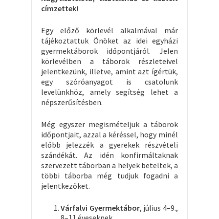
címzettek!
Egy előző körlevél alkalmával már
tájékoztattuk Önöket az idei egyházi
gyermektáborok időpontjáról. Jelen
körlevélben a táborok részleteivel
jelentkezünk, illetve, amint azt ígértük,
egy szóróanyagot is csatolunk
levelünkhöz, amely segítség lehet a
népszerűsítésben.
Még egyszer megismételjük a táborok
időpontjait, azzal a kéréssel, hogy minél
előbb jelezzék a gyerekek részvételi
szándékát. Az idén konfirmáltaknak
szervezett táborban a helyek beteltek, a
többi táborba még tudjuk fogadni a
jelentkezőket.
Várfalvi Gyermektábor
, július 4–9.,
8–11 éveseknek