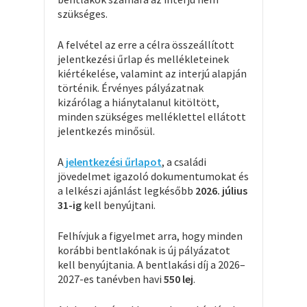
szükséges.
A felvétel az erre a célra összeállított
jelentkezési űrlap és mellékleteinek
kiértékelése, valamint az interjú alapján
történik. Érvényes pályázatnak
kizárólag a hiánytalanul kitöltött,
minden szükséges melléklettel ellátott
jelentkezés minősül.
A
jelentkezési űrlapot
, a családi
jövedelmet igazoló dokumentumokat és
a lelkészi ajánlást legkésőbb
2026. július
31-ig
kell benyújtani.
Felhívjuk a figyelmet arra, hogy minden
korábbi bentlakónak is új pályázatot
kell benyújtania. A bentlakási díj a 2026–
2027-es tanévben havi
550 lej
.