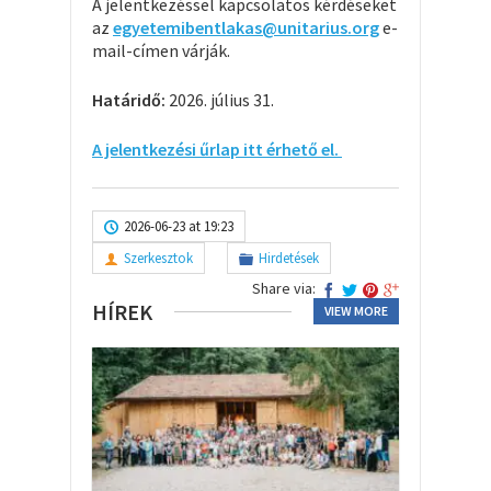
A jelentkezéssel kapcsolatos kérdéseket
az
egyetemibentlakas@unitarius.org
e-
mail-címen várják.
Határidő:
2026. július 31.
A jelentkezési űrlap itt érhető el.
2026-06-23 at 19:23
Szerkesztok
Hirdetések
Share via:
HÍREK
VIEW MORE