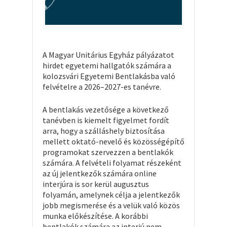
A Magyar Unitárius Egyház pályázatot
hirdet egyetemi hallgatók számára a
kolozsvári Egyetemi Bentlakásba való
felvételre a 2026–2027-es tanévre.
A bentlakás vezetősége a következő
tanévben is kiemelt figyelmet fordít
arra, hogy a szálláshely biztosítása
mellett oktató-nevelő és közösségépítő
programokat szervezzen a bentlakók
számára. A felvételi folyamat részeként
az új jelentkezők számára online
interjúra is sor kerül augusztus
folyamán, amelynek célja a jelentkezők
jobb megismerése és a velük való közös
munka előkészítése. A korábbi
bentlakók számára az interjú nem