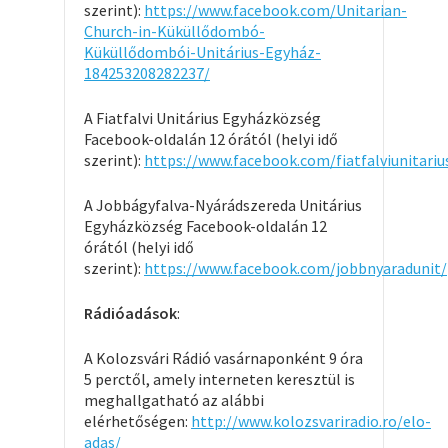
szerint):
https://www.facebook.com/Unitarian-
Church-in-Küküllődombó-
Küküllődombói-Unitárius-Egyház-
184253208282237/
A Fiatfalvi Unitárius Egyházközség
Facebook-oldalán 12 órától (helyi idő
szerint):
https://www.facebook.com/fiatfalviunitariu
A Jobbágyfalva-Nyárádszereda Unitárius
Egyházközség Facebook-oldalán 12
órától (helyi idő
szerint):
https://www.facebook.com/jobbnyaradunit/
Rádióadások
:
A Kolozsvári Rádió vasárnaponként 9 óra
5 perctől, amely interneten keresztül is
meghallgatható az alábbi
elérhetőségen:
http://www.kolozsvariradio.ro/elo-
adas/