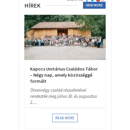
HÍREK
VIEW MORE
Kapocs Unitárius Családos Tábor
– Négy nap, amely közösséggé
formált
Ötvennégy család részvételével
rendezték meg július 30. és augusztus
2....
READ MORE