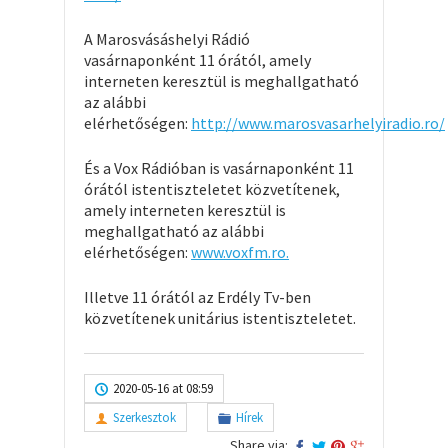
A Marosvásáshelyi Rádió
vasárnaponként 11 órától, amely
interneten keresztül is meghallgatható
az alábbi
elérhetőségen:
http://www.marosvasarhelyiradio.ro/
És a Vox Rádióban is vasárnaponként 11
órától istentiszteletet közvetítenek,
amely interneten keresztül is
meghallgatható az alábbi
elérhetőségen:
www.voxfm.ro.
Illetve 11 órától az Erdély Tv-ben
közvetítenek unitárius istentiszteletet.
2020-05-16 at 08:59
Szerkesztok
Hírek
Share via: