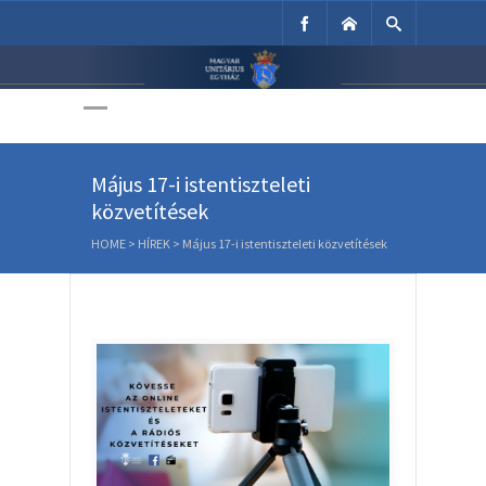
Unitárius Egyház
Weboldala
Május 17-i istentiszteleti
közvetítések
HOME
>
HÍREK
>
Május 17-i istentiszteleti közvetítések