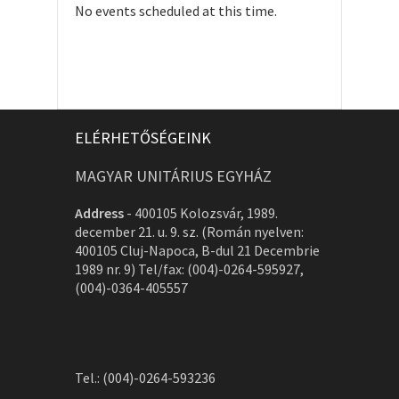
No events scheduled at this time.
ELÉRHETŐSÉGEINK
MAGYAR UNITÁRIUS EGYHÁZ
Address
-
400105 Kolozsvár, 1989.
december 21. u. 9. sz. (Román nyelven:
400105 Cluj-Napoca, B-dul 21 Decembrie
1989 nr. 9) Tel/fax: (004)-0264-595927,
(004)-0364-405557
Tel.: (004)-0264-593236