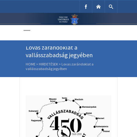
Unitárius Egyház
Weboldala
Lovas zarándoklat a
vallásszabadság jegyében
HOME
>
HIRDETÉSEK
>
Lovas zarándoklat a
vallásszabadság jegyében