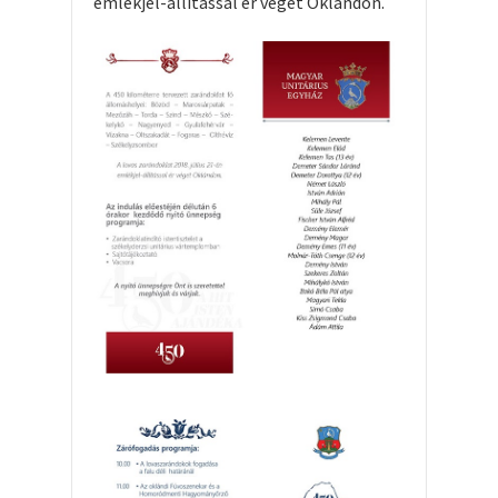
emlékjel-állítással ér véget Oklándon.