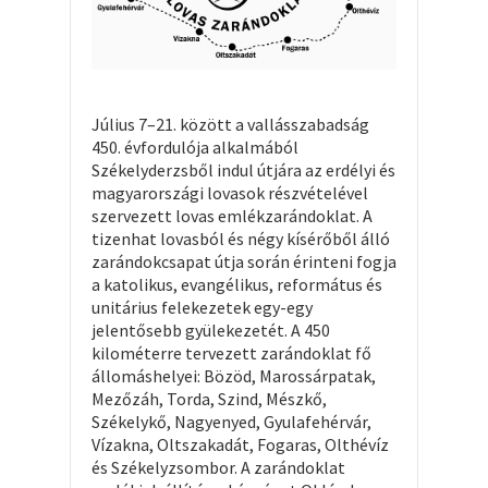
Július 7–21. között a vallásszabadság
450. évfordulója alkalmából
Székelyderzsből indul útjára az erdélyi és
magyarországi lovasok részvételével
szervezett lovas emlékzarándoklat. A
tizenhat lovasból és négy kísérőből álló
zarándokcsapat útja során érinteni fogja
a katolikus, evangélikus, református és
unitárius felekezetek egy-egy
jelentősebb gyülekezetét. A 450
kilométerre tervezett zarándoklat fő
állomáshelyei: Bözöd, Marossárpatak,
Mezőzáh, Torda, Szind, Mészkő,
Székelykő, Nagyenyed, Gyulafehérvár,
Vízakna, Oltszakadát, Fogaras, Olthévíz
és Székelyzsombor. A zarándoklat