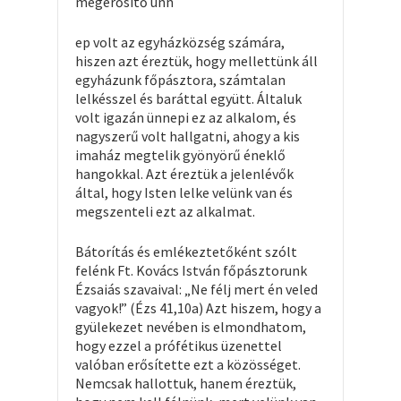
megerősítő ünn
ep volt az egyházközség számára,
hiszen azt éreztük, hogy mellettünk áll
egyházunk főpásztora, számtalan
lelkésszel és baráttal együtt. Általuk
volt igazán ünnepi ez az alkalom, és
nagyszerű volt hallgatni, ahogy a kis
imaház megtelik gyönyörű éneklő
hangokkal. Azt éreztük a jelenlévők
által, hogy Isten lelke velünk van és
megszenteli ezt az alkalmat.
Bátorítás és emlékeztetőként szólt
felénk Ft. Kovács István főpásztorunk
Ézsaiás szavaival: „Ne félj mert én veled
vagyok!” (Ézs 41,10a) Azt hiszem, hogy a
gyülekezet nevében is elmondhatom,
hogy ezzel a prófétikus üzenettel
valóban erősítette ezt a közösséget.
Nemcsak hallottuk, hanem éreztük,