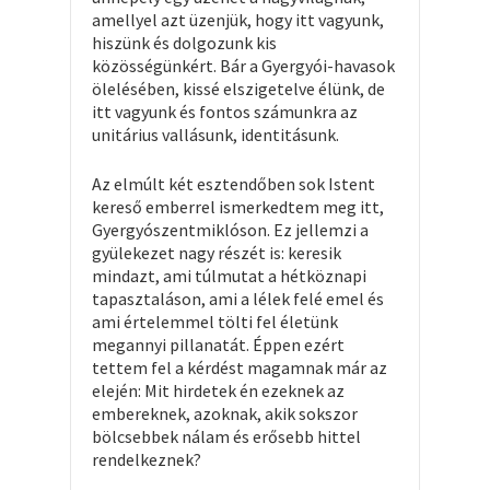
amellyel azt üzenjük, hogy itt vagyunk,
hiszünk és dolgozunk kis
közösségünkért. Bár a Gyergyói-havasok
ölelésében, kissé elszigetelve élünk, de
itt vagyunk és fontos számunkra az
unitárius vallásunk, identitásunk.
Az elmúlt két esztendőben sok Istent
kereső emberrel ismerkedtem meg itt,
Gyergyószentmiklóson. Ez jellemzi a
gyülekezet nagy részét is: keresik
mindazt, ami túlmutat a hétköznapi
tapasztaláson, ami a lélek felé emel és
ami értelemmel tölti fel életünk
megannyi pillanatát. Éppen ezért
tettem fel a kérdést magamnak már az
elején: Mit hirdetek én ezeknek az
embereknek, azoknak, akik sokszor
bölcsebbek nálam és erősebb hittel
rendelkeznek?