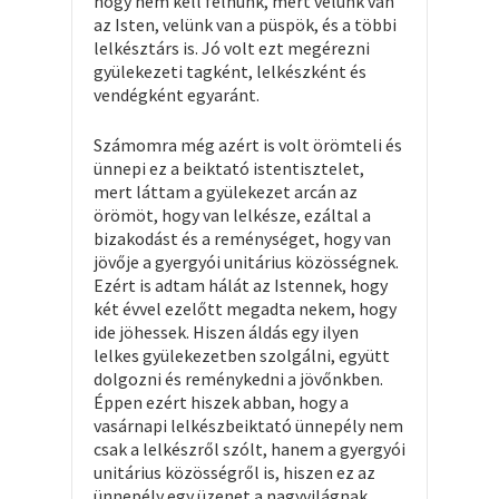
hogy nem kell félnünk, mert velünk van
az Isten, velünk van a püspök, és a többi
lelkésztárs is. Jó volt ezt megérezni
gyülekezeti tagként, lelkészként és
vendégként egyaránt.
Számomra még azért is volt örömteli és
ünnepi ez a beiktató istentisztelet,
mert láttam a gyülekezet arcán az
örömöt, hogy van lelkésze, ezáltal a
bizakodást és a reménységet, hogy van
jövője a gyergyói unitárius közösségnek.
Ezért is adtam hálát az Istennek, hogy
két évvel ezelőtt megadta nekem, hogy
ide jöhessek. Hiszen áldás egy ilyen
lelkes gyülekezetben szolgálni, együtt
dolgozni és reménykedni a jövőnkben.
Éppen ezért hiszek abban, hogy a
vasárnapi lelkészbeiktató ünnepély nem
csak a lelkészről szólt, hanem a gyergyói
unitárius közösségről is, hiszen ez az
ünnepély egy üzenet a nagyvilágnak,