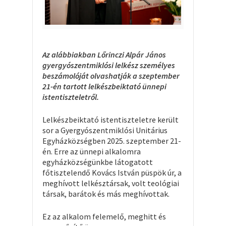
Az alábbiakban Lőrinczi Alpár János
gyergyószentmiklósi lelkész személyes
beszámolóját olvashatják a szeptember
21-én tartott lelkészbeiktató ünnepi
istentiszteletről.
Lelkészbeiktató istentiszteletre került
sor a Gyergyószentmiklósi Unitárius
Egyházközségben 2025. szeptember 21-
én. Erre az ünnepi alkalomra
egyházközségünkbe látogatott
főtisztelendő Kovács István püspök úr, a
meghívott lelkésztársak, volt teológiai
társak, barátok és más meghívottak.
Ez az alkalom felemelő, meghitt és