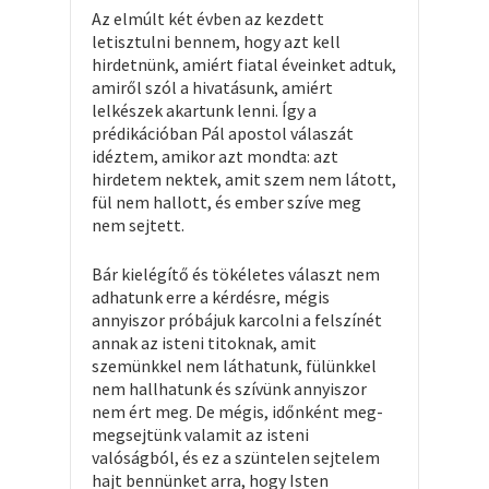
Az elmúlt két évben az kezdett
letisztulni bennem, hogy azt kell
hirdetnünk, amiért fiatal éveinket adtuk,
amiről szól a hivatásunk, amiért
lelkészek akartunk lenni. Így a
prédikációban Pál apostol válaszát
idéztem, amikor azt mondta: azt
hirdetem nektek, amit szem nem látott,
fül nem hallott, és ember szíve meg
nem sejtett.
Bár kielégítő és tökéletes választ nem
adhatunk erre a kérdésre, mégis
annyiszor próbájuk karcolni a felszínét
annak az isteni titoknak, amit
szemünkkel nem láthatunk, fülünkkel
nem hallhatunk és szívünk annyiszor
nem ért meg. De mégis, időnként meg-
megsejtünk valamit az isteni
valóságból, és ez a szüntelen sejtelem
hajt bennünket arra, hogy Isten