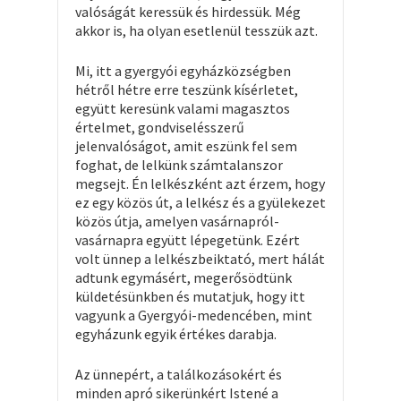
valóságát keressük és hirdessük. Még
akkor is, ha olyan esetlenül tesszük azt.
Mi, itt a gyergyói egyházközségben
hétről hétre erre teszünk kísérletet,
együtt keresünk valami magasztos
értelmet, gondviselésszerű
jelenvalóságot, amit eszünk fel sem
foghat, de lelkünk számtalanszor
megsejt. Én lelkészként azt érzem, hogy
ez egy közös út, a lelkész és a gyülekezet
közös útja, amelyen vasárnapról-
vasárnapra együtt lépegetünk. Ezért
volt ünnep a lelkészbeiktató, mert hálát
adtunk egymásért, megerősödtünk
küldetésünkben és mutatjuk, hogy itt
vagyunk a Gyergyói-medencében, mint
egyházunk egyik értékes darabja.
Az ünnepért, a találkozásokért és
minden apró sikerünkért Istené a