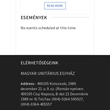
READ MORE
ESEMÉNYEK
No events scheduled at this time.
ELÉRHETŐSÉGEINK
MAGYAR UNITÁRIUS EGYHÁZ
Address
-
400105 Kolozsvár, 1989.
december 21. u. 9. sz. (Román nyelven:
400105 Cluj-Napoca, B-dul 21 Decembrie
1989 nr. 9) Tel/fax: (004)-0264-595927,
(004)-0364-405557