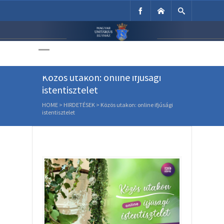
Unitárius Egyház
Weboldala
Közös utakon: online ifjúsági
istentisztelet
HOME
>
HIRDETÉSEK
>
Közös utakon: online ifjúsági
istentisztelet