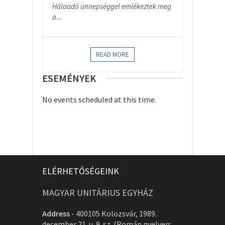
Hálaadó ünnepséggel emlékeztek meg
a...
READ MORE
ESEMÉNYEK
No events scheduled at this time.
ELÉRHETŐSÉGEINK
MAGYAR UNITÁRIUS EGYHÁZ
Address
-
400105 Kolozsvár, 1989.
december 21. u. 9. sz. (Román nyelven: