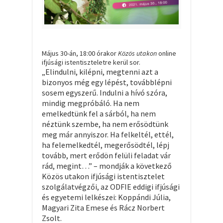
Május 30-án, 18:00 órakor
Közös utakon
online
ifjúsági istentiszteletre kerül sor.
„Elindulni, kilépni, megtenni azt a
bizonyos még egy lépést, továbblépni
sosem egyszerű. Indulni a hívó szóra,
mindig megpróbáló. Ha nem
emelkedtünk fel a sárból, ha nem
néztünk szembe, ha nem erősödtünk
meg már annyiszor. Ha felkeltél, ettél,
ha felemelkedtél, megerősödtél, lépj
tovább, mert erődön felüli feladat vár
rád, megint…” – mondják a következő
Közös utakon ifjúsági istentisztelet
szolgálatvégzői, az ODFIE eddigi ifjúsági
és egyetemi lelkészei: Koppándi Júlia,
Magyari Zita Emese és Rácz Norbert
Zsolt.