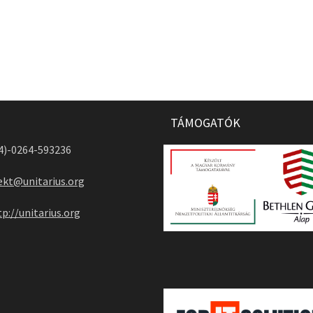
TÁMOGATÓK
04)-0264-593236
ekt@unitarius.org
tp://unitarius.org