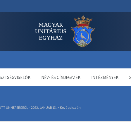
dala
SZTSÉGVISELŐK
NÉV- ÉS CÍMJEGYZÉK
INTÉZMÉNYEK
T ÜNNEPSÉGRŐL – 2022. JANUÁR 13.
>
Kovács István