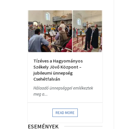
Tízéves a Hagyományos
Székely Jövő Központ –
jubileumi ünnepség
Csehétfalván
Hálaadó ünnepséggel emlékeztek
meg a...
READ MORE
ESEMÉNYEK