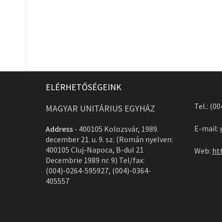
ELÉRHETŐSÉGEINK
Tel.: (0
MAGYAR UNITÁRIUS EGYHÁZ
E-mail:
Address
-
400105 Kolozsvár, 1989.
december 21. u. 9. sz. (Román nyelven:
400105 Cluj-Napoca, B-dul 21
Web:
ht
Decembrie 1989 nr. 9) Tel/fax:
(004)-0264-595927, (004)-0364-
405557