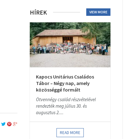
HÍREK
VIEW MORE
Kapocs Unitárius Családos
Tábor – Négy nap, amely
közösséggé formált
Ötvennégy család részvételével
rendezték meg július 30. és
augusztus 2....
READ MORE