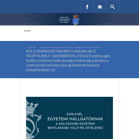
Északnyugat-Erdélyi Unitárius
Szórványegyházközség számára
Unitárius Egyház
a szatmárnémeti helyszínű
gyülekezeti központ
Weboldala
kialakításában (1)
HOME
>
KÖRLEVÉL EGYETEMI HALLGATÓKNAK A
KOLOZSVÁRI EGYETEMI BENTLAKÁSBA VALÓ
FELVÉTELÉHEZ
>
ADOMÁNYGYŰJTÉS AZ Északnyugat-
Erdélyi Unitárius Szórványegyházközség számára a
szatmárnémeti helyszínű gyülekezeti központ
kialakításában (1)