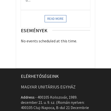
a...
READ MORE
ESEMÉNYEK
No events scheduled at this time.
ELÉRHETŐSÉGEINK
MAGYAR UNITÁRIUS EGYHÁZ
Address
-
400105 Kolozsvár, 1989.
december 21. u. 9. sz. (Román nyelven:
400105 Cluj-Napoca, B-dul 21 Decembrie