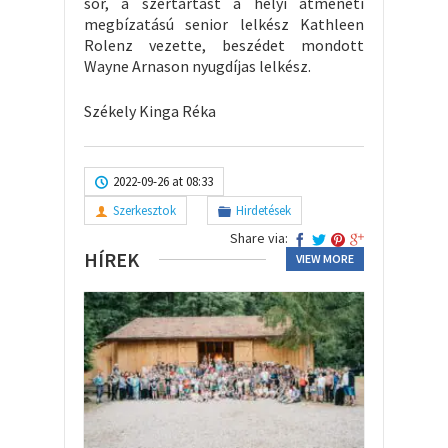
sor, a szertartást a helyi átmeneti
megbízatású senior lelkész Kathleen
Rolenz vezette, beszédet mondott
Wayne Arnason nyugdíjas lelkész.
Székely Kinga Réka
2022-09-26 at 08:33
Szerkesztok
Hirdetések
Share via:
HÍREK
VIEW MORE