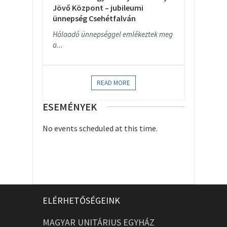
Jövő Központ – jubileumi
ünnepség Csehétfalván
Hálaadó ünnepséggel emlékeztek meg
a...
READ MORE
ESEMÉNYEK
No events scheduled at this time.
ELÉRHETŐSÉGEINK
MAGYAR UNITÁRIUS EGYHÁZ