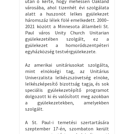
után ő kérte, hogy mehessen Oakland
városába, ahol tizenhét évi szolgálata
alatt a huszonöt lelkes gyülekezet
háromszáz lélek fölé emelkedett. 2000–
2021 között a Minnesota állambeli St.
Paul város Unity Church Unitarian
gyülekezetében szolgált, ez a
gyülekezet a homoródszentpéteri
egyházközség testvérgyülekezete.
Az amerikai unitáriusokat szolgálta,
mint elnökségi tag, az Unitárius
Univerzalista lelkészszövetség elnöke,
lelkészképesítő bizottság tagja, és sok
speciális gyülekezetépítő programot
dolgozott ki és valósított meg azokban
a gyülekezetekben, amelyekben
szolgált.
A St. Paul-i temetési szertartására
szeptember 17-én, szombaton került