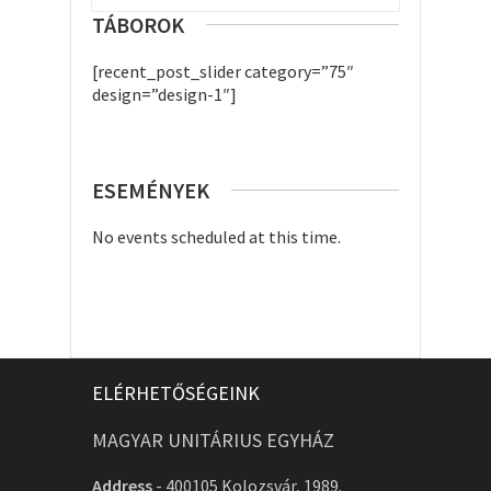
TÁBOROK
[recent_post_slider category=”75″
design=”design-1″]
ESEMÉNYEK
No events scheduled at this time.
ELÉRHETŐSÉGEINK
MAGYAR UNITÁRIUS EGYHÁZ
Address
-
400105 Kolozsvár, 1989.