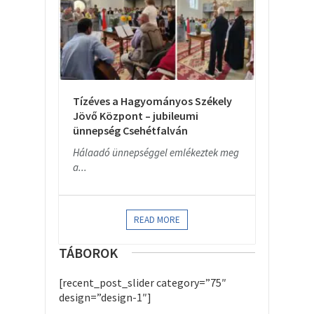
Tízéves a Hagyományos Székely
Jövő Központ – jubileumi
ünnepség Csehétfalván
Hálaadó ünnepséggel emlékeztek meg
a...
READ MORE
TÁBOROK
[recent_post_slider category=”75″
design=”design-1″]