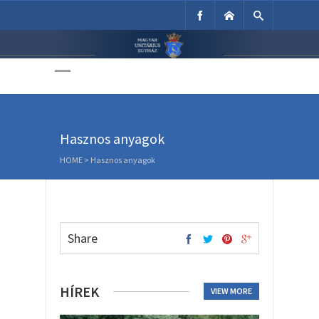
Unitárius Egyház
Weboldala
Hasznos anyagok
HOME
>
Hasznos anyagok
Share
HÍREK
VIEW MORE