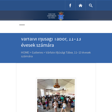
Unitárius Egyház
Weboldala
Várfalvi Ifjúsági Tábor, 11–13
évesek számára
HOME
>
Galleries
>
Várfalvi Ifjúsági Tábor, 11–13 évesek
számára