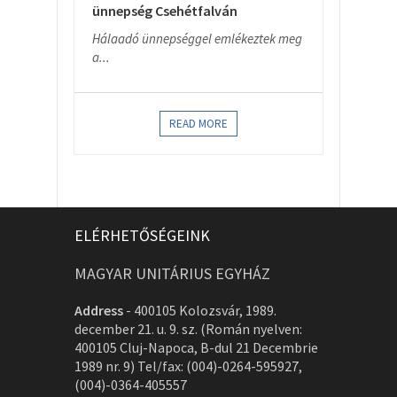
ünnepség Csehétfalván
Hálaadó ünnepséggel emlékeztek meg
a...
READ MORE
ELÉRHETŐSÉGEINK
MAGYAR UNITÁRIUS EGYHÁZ
Address
-
400105 Kolozsvár, 1989.
december 21. u. 9. sz. (Román nyelven:
400105 Cluj-Napoca, B-dul 21 Decembrie
1989 nr. 9) Tel/fax: (004)-0264-595927,
(004)-0364-405557