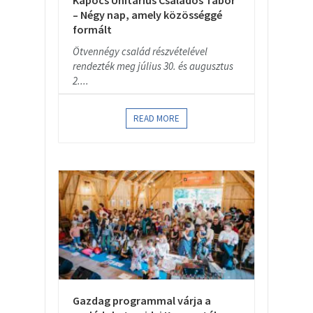
Kapocs Unitárius Családos Tábor
– Négy nap, amely közösséggé
formált
Ötvennégy család részvételével
rendezték meg július 30. és augusztus
2....
READ MORE
Gazdag programmal várja a