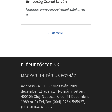
ünnepség Csehétfalván
Hálaadó ünnepséggel emlékeztek meg
a...
READ MORE
ELÉRHETŐSÉGEINK
MAGYAR UNITÁRIUS EGYHÁZ
Address
-
400105 Kolozsvár, 1989.
december 21. u. 9. sz. (Román nyelven:
400105 Cluj-Napoca, B-dul 21 Decembrie
1989 nr. 9) Tel/fax: (004)-0264-595927,
(004)-0364-405557