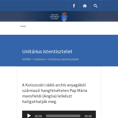
Unitárius Egyház
Weboldala
Unitárius istentisztelet
HOME
>
Galleries
>
Unitárius istentisztelet
A Kolozsvári rádió archív anyagából
származó hangfelvételen Pap Mária
mansfieldi (Anglia) lelkészt
hallgathatják meg.
Audio
00:00
00:00
Player