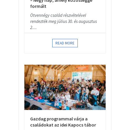
– Négy nap, amely közösséggé
formált
Ötvennégy család részvételével
rendezték meg július 30. és augusztus
2....
READ MORE
Gazdag programmal várja a
családokat az idei Kapocs tábor