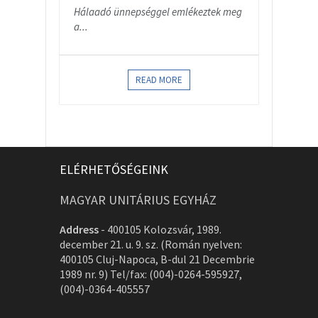
Hálaadó ünnepséggel emlékeztek meg
a...
READ MORE
ELÉRHETŐSÉGEINK
MAGYAR UNITÁRIUS EGYHÁZ
Address
-
400105 Kolozsvár, 1989.
december 21. u. 9. sz. (Román nyelven:
400105 Cluj-Napoca, B-dul 21 Decembrie
1989 nr. 9) Tel/fax: (004)-0264-595927,
(004)-0364-405557