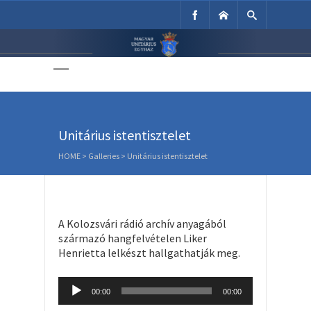
Unitárius Egyház
Weboldala
Unitárius istentisztelet
HOME
>
Galleries
>
Unitárius istentisztelet
A Kolozsvári rádió archív anyagából
származó hangfelvételen Liker
Henrietta lelkészt hallgathatják meg.
Audio
00:00
00:00
Player