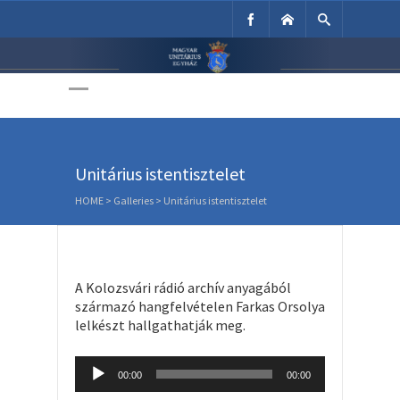
Unitárius Egyház
Weboldala
Unitárius istentisztelet
HOME
>
Galleries
>
Unitárius istentisztelet
A Kolozsvári rádió archív anyagából
származó hangfelvételen Farkas Orsolya
lelkészt hallgathatják meg.
Audio
00:00
00:00
Player