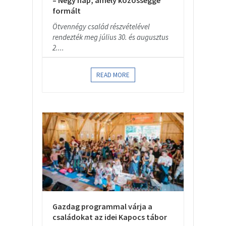
– Négy nap, amely közösséggé
formált
Ötvennégy család részvételével
rendezték meg július 30. és augusztus
2....
READ MORE
Gazdag programmal várja a
családokat az idei Kapocs tábor