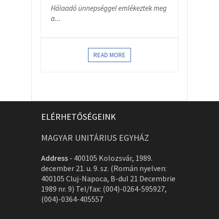
Hálaadó ünnepséggel emlékeztek meg
a...
READ MORE
ELÉRHETŐSÉGEINK
MAGYAR UNITÁRIUS EGYHÁZ
Address
-
400105 Kolozsvár, 1989.
december 21. u. 9. sz. (Román nyelven:
400105 Cluj-Napoca, B-dul 21 Decembrie
1989 nr. 9) Tel/fax: (004)-0264-595927,
(004)-0364-405557