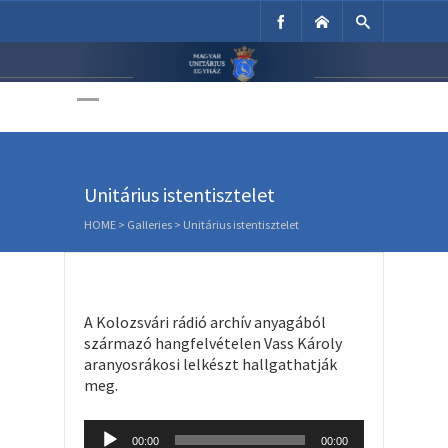
Unitárius Egyház
Weboldala
Unitárius istentisztelet
HOME
>
Galleries
>
Unitárius istentisztelet
A Kolozsvári rádió archív anyagából
származó hangfelvételen Vass Károly
aranyosrákosi lelkészt hallgathatják
meg.
Audio
00:00
00:00
Player