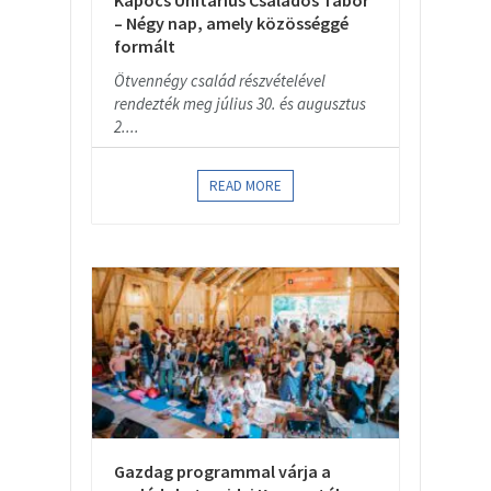
Kapocs Unitárius Családos Tábor
– Négy nap, amely közösséggé
formált
Ötvennégy család részvételével
rendezték meg július 30. és augusztus
2....
READ MORE
Gazdag programmal várja a