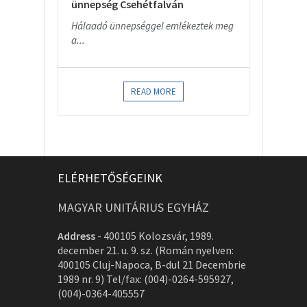
ünnepség Csehétfalván
Hálaadó ünnepséggel emlékeztek meg
a...
READ MORE
ELÉRHETŐSÉGEINK
MAGYAR UNITÁRIUS EGYHÁZ
Address
-
400105 Kolozsvár, 1989.
december 21. u. 9. sz. (Román nyelven:
400105 Cluj-Napoca, B-dul 21 Decembrie
1989 nr. 9) Tel/fax: (004)-0264-595927,
(004)-0364-405557