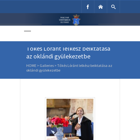
Unitárius Egyház
Weboldala
Tőkés Lóránt lelkész beiktatása
az oklándi gyülekezetbe
HOME
>
Galleries
>
Tőkés Lóránt lelkész beiktatása az
oklándi gyülekezetbe