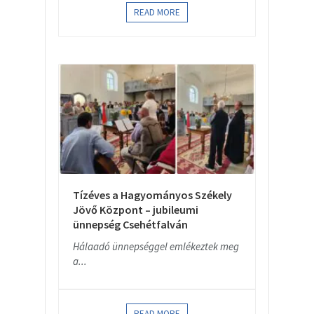
READ MORE
Tízéves a Hagyományos Székely
Jövő Központ – jubileumi
ünnepség Csehétfalván
Hálaadó ünnepséggel emlékeztek meg
a...
READ MORE