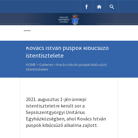
Unitárius Egyház
Weboldala
Kovács István püspök kibúcsúzó
istentisztelete
HOME
>
Galleries
>
Kovács István püspök kibúcsúzó
istentisztelete
2021. augusztus 1-jén ünnepi
istentiszteletre került sor a
Sepsiszentgyörgyi Unitárius
Egyházközségben, ahol Kovács István
püspök kibúcsúzó alkalma zajlott.