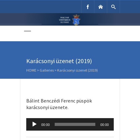
Unitárius Egyház
Weboldala
Karácsonyi üzenet (2019)
HOME
>
Galleries
>
Karácsonyi üzenet (2019)
Bálint Benczédi Ferenc püspök
karácsonyi üzenete.
Audio
00:00
00:00
Player