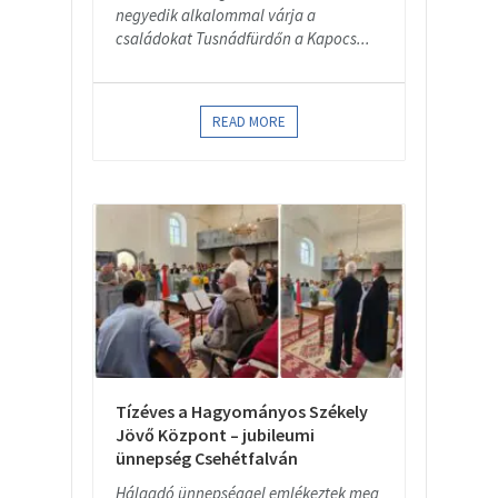
negyedik alkalommal várja a
családokat Tusnádfürdőn a Kapocs...
READ MORE
Tízéves a Hagyományos Székely
Jövő Központ – jubileumi
ünnepség Csehétfalván
Hálaadó ünnepséggel emlékeztek meg